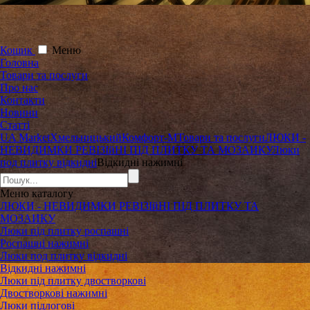
Кошик
Меню
Головна
Товари та послуги
Про нас
Контакти
Новини
Статті
UA Market
Хмельницький
Комфорт-М
Товари та послуги
ЛЮКИ -
НЕВИДИМКИ РЕВІЗІйНІ ПІД ПЛИТКУ ТА МОЗАИКУ
Люки
под плитку відкидні
Відкидні нажимні
Меню
каталогу
ЛЮКИ - НЕВИДИМКИ РЕВІЗІйНІ ПІД ПЛИТКУ ТА
МОЗАИКУ
Люки під плитку роспашні
Роспашні нажимні
Люки под плитку відкидні
Відкидні нажимні
Люки під плитку двостворкові
Двостворкові нажимні
Люки підлогові