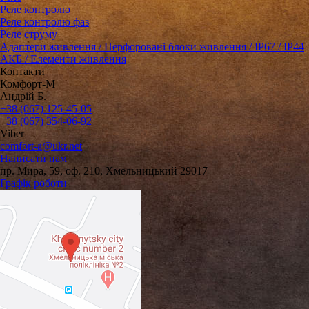
Реле контролю
Реле контролю фаз
Реле струму
Адаптери живлення / Перфоровані блоки живлення / IP67 / IP44
АКБ / Елементи живлення
Контакти
Комфорт-М
Андрій Б.
+38 (067) 125-45-05
+38 (067) 354-06-92
Viber
comfort-a@ukr.net
Написати нам
пр. Мира, 59, оф. 210, Хмельницький 29017
Графік роботи