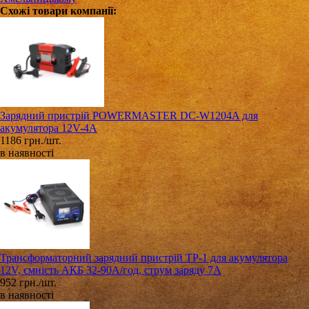
Схожі товари компанії:
Зарядний пристрій POWERMASTER DC-W1204A для
акумулятора 12V-4A
1186 грн./шт.
в наявності
Трансформаторний зарядний пристрій ТР-1 для акумулятора
12V, ємність АКБ 32-90А/год, струм заряду 7A
952 грн./шт.
в наявності