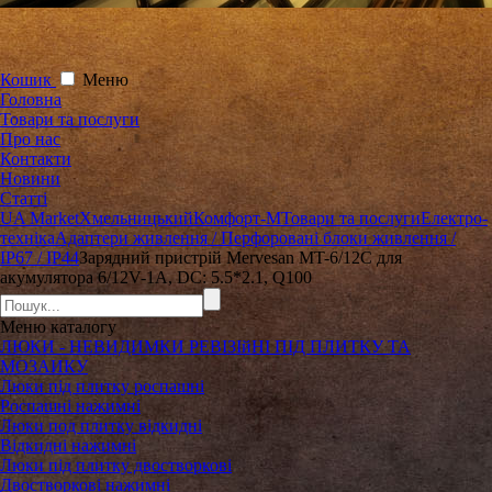
Кошик
Меню
Головна
Товари та послуги
Про нас
Контакти
Новини
Статті
UA Market
Хмельницький
Комфорт-М
Товари та послуги
Електро-
техніка
Адаптери живлення / Перфоровані блоки живлення /
IP67 / IP44
Зарядний пристрій Mervesan MT-6/12C для
акумулятора 6/12V-1A, DC: 5.5*2.1, Q100
Меню
каталогу
ЛЮКИ - НЕВИДИМКИ РЕВІЗІйНІ ПІД ПЛИТКУ ТА
МОЗАИКУ
Люки під плитку роспашні
Роспашні нажимні
Люки под плитку відкидні
Відкидні нажимні
Люки під плитку двостворкові
Двостворкові нажимні