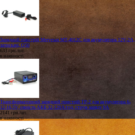
Зарядний пристрій Mervesan MT-4012C для акумулятора 12V-2A,
затискачі, Q50
633 грн./шт.
в наявності
Трансформаторний зарядний пристрій ТР-2 для акумулятора 6-
12-16,5V, ємність АКБ 32-120А/год, струм заряду 9A
2141 грн./шт.
в наявності