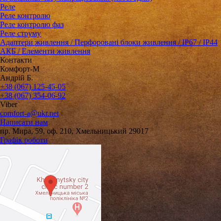
Реле
Реле контролю
Реле контролю фаз
Реле струму
Адаптери живлення / Перфоровані блоки живлення / IP67 / IP44
АКБ / Елементи живлення
Контакти
Комфорт-М
Андрій Б.
+38 (067) 125-45-05
+38 (067) 354-06-92
Viber
comfort-a@ukr.net
Написати нам
пр. Мира, 59, оф. 210, Хмельницький 29017
Графік роботи