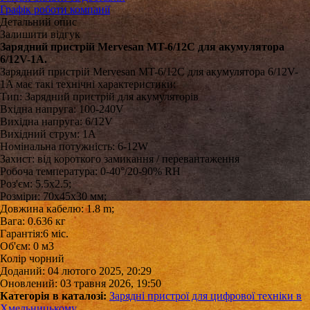
Графік роботи компанії
Детальний опис
Залишити відгук
Зарядний пристрій Mervesan MT-6/12C для акумулятора
6/12V-1A.
Зарядний пристрій Mervesan MT-6/12C для акумулятора 6/12V-
1A має такі технічні характеристики:
Тип: Зарядний пристрій для акумуляторів
Вхідна напруга: 100-240V
Вихідна напруга: 6/12V
Вихідний струм: 1А
Номінальна потужність: 6-12W
Захист: від короткого замикання / перевантаження
Робоча температура: 0-40°/20-90% RH
Роз'єм: 5.5х2.5;
Розміри: 70x45x30 мм;
Довжина кабелю: 1.8 m;
Вага: 0.636 кг
Гарантія:6 міс.
Об'єм: 0 м3
Колір чорний
Доданий: 04 лютого 2025, 20:29
Оновлений: 03 травня 2026, 19:50
Категорія в каталозі:
Зарядні пристрої для цифрової техніки в
Хмельницькому