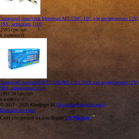
Зарядний пристрій Mervesan MT-150C-12C для акумулятора 12V-
10A, затискачі, Q16
2595 грн./шт.
в наявності
Зарядний пристрій RAGGIE RG-CA1250A для акумулятора 12V-
50A, крокодили, Q12
1891.50 грн./шт.
в наявності
© 2017 - 2026 Комфорт-М
Поскаржитися на зміст
Кращий хостинг
Сайт створений на платформі
UA Market