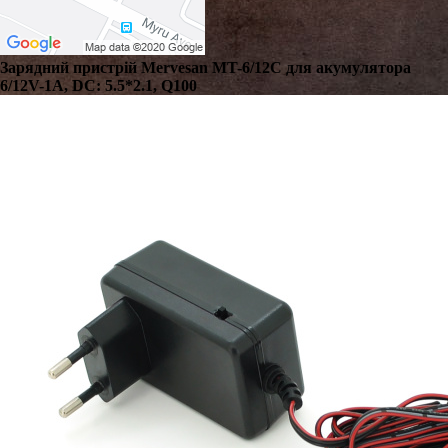
Зарядний пристрій Mervesan MT-6/12C для акумулятора
6/12V-1A, DC: 5.5*2.1, Q100