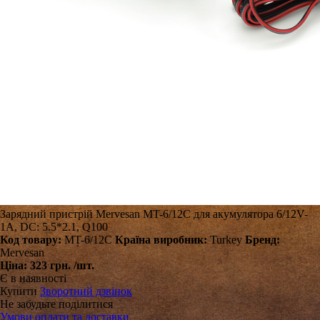
Зарядний пристрій Mervesan MT-6/12C для акумулятора 6/12V-
1A, DC: 5.5*2.1, Q100
Код товару:
MT-6/12C
Країна виробник:
Turkey
Бренд:
Mervesan
Ціна:
323 грн.
/шт.
Є в наявності
Купити
Зворотний дзвінок
Не забудьте поділитися
Умови оплати та доставки