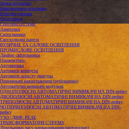
Люки підлогові
Інфрачервоне опалення
Електро-техніка
Освітлення
Сенсорні системи
Лампочки
Світильники
Світлодіодні панелі
ВУЛИЧНЕ ТА САДОВЕ ОСВІТЛЕННЯ
ПРОМИСЛОВЕ ОСВІТЛЕННЯ
Лінійні світильники
Прожектори
Автоматика
Автомати корпусні
Автомати захисту двигуна
Перемикачі навантаження (рубільники)
Автоматичні вимикачі модульні
ОДНОПОЛЮСНІ АВТОМАТИЧНІ ВИМИКАЧІ НА DIN-рейку
ДВОПОЛЮСНІ АВТОМАТИЧНІ ВИМИКАЧІ НА DIN-рейку
ТРИПОЛЮСНІ АВТОМАТИЧНІ ВИМИКАЧІ НА DIN-рейку
ЧОТИРИПОЛЮСНІ АВТОМАТИЧНІ ВИМИКАЧІ НА DIN-
рейку
УЗО | ДИФ. РЕЛЕ
ТРАНСФОРМАТОРИ СТРУМУ
Лічильники часу напрацювання (мотогодин)