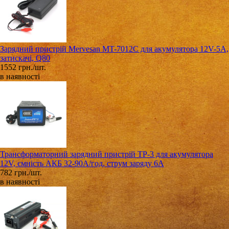
Зарядний пристрій Mervesan MT-7012C для акумулятора 12V-5A,
затискачі, Q80
1552 грн./шт.
в наявності
Трансформаторний зарядний пристрій ТР-3 для акумулятора
12V, ємність АКБ 32-90А/год, струм заряду 6A
782 грн./шт.
в наявності