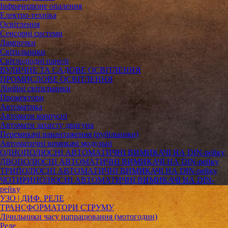
Інфрачервоне опалення
Електро-техніка
Освітлення
Сенсорні системи
Лампочки
Світильники
Світлодіодні панелі
ВУЛИЧНЕ ТА САДОВЕ ОСВІТЛЕННЯ
ПРОМИСЛОВЕ ОСВІТЛЕННЯ
Лінійні світильники
Прожектори
Автоматика
Автомати корпусні
Автомати захисту двигуна
Перемикачі навантаження (рубільники)
Автоматичні вимикачі модульні
ОДНОПОЛЮСНІ АВТОМАТИЧНІ ВИМИКАЧІ НА DIN-рейку
ДВОПОЛЮСНІ АВТОМАТИЧНІ ВИМИКАЧІ НА DIN-рейку
ТРИПОЛЮСНІ АВТОМАТИЧНІ ВИМИКАЧІ НА DIN-рейку
ЧОТИРИПОЛЮСНІ АВТОМАТИЧНІ ВИМИКАЧІ НА DIN-
рейку
УЗО | ДИФ. РЕЛЕ
ТРАНСФОРМАТОРИ СТРУМУ
Лічильники часу напрацювання (мотогодин)
Реле