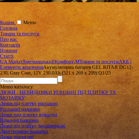
Кошик
Меню
Головна
Товари та послуги
Про нас
Контакти
Новини
Статті
UA Market
Хмельницький
Комфорт-М
Товари та послуги
АКБ /
Елементи живлення
Акумуляторна батарея GEL RITAR DG12-
230, Gray Case, 12V 230.0Ah (521 х 269 х 209) Q1/25
Меню
каталогу
ЛЮКИ - НЕВИДИМКИ РЕВІЗІйНІ ПІД ПЛИТКУ ТА
МОЗАИКУ
Люки під плитку роспашні
Роспашні нажимні
Люки под плитку відкидні
Відкидні нажимні
Люки під плитку двостворкові
Двостворкові нажимні
Люки підлогові