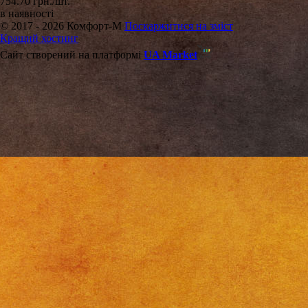
754.70 грн./шт.
в наявності
© 2017 - 2026 Комфорт-М
Поскаржитися на зміст
Кращий хостинг
Сайт створений на платформі
UA Market