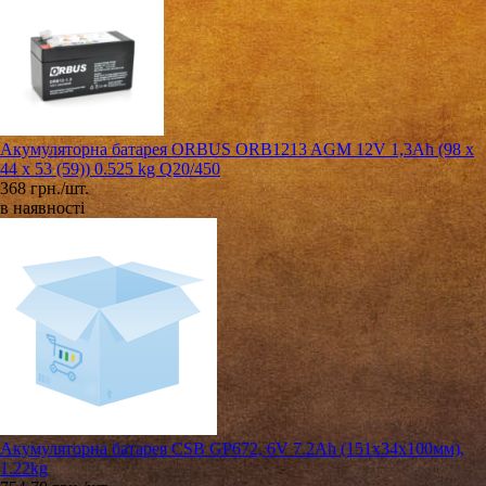
Акумуляторна батарея ORBUS ORB1213 AGM 12V 1,3Ah (98 х
44 х 53 (59)) 0.525 kg Q20/450
368 грн./шт.
в наявності
Акумуляторна батарея CSB GP672, 6V 7.2Ah (151х34х100мм),
1.22kg