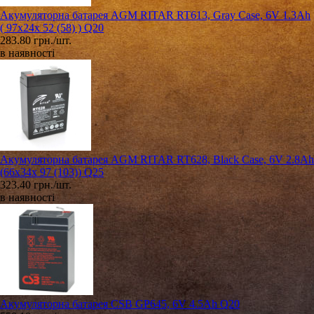
Акумуляторна батарея AGM RITAR RT613, Gray Case, 6V 1.3Ah
( 97х24х 52 (58) ) Q20
283.80 грн./шт.
в наявності
Акумуляторна батарея AGM RITAR RT628, Black Case, 6V 2.8Ah
(66х34х 97 (103)) Q25
323.40 грн./шт.
в наявності
Акумуляторна батарея CSB GP645, 6V 4.5Ah Q20