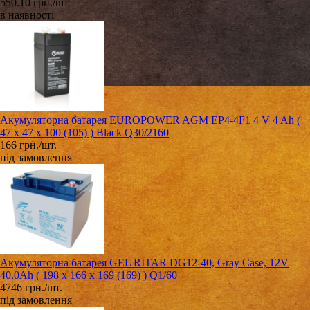
550.10 грн./шт.
в наявності
Акумуляторна батарея EUROPOWER AGM EP4-4F1 4 V 4 Ah (
47 x 47 x 100 (105) ) Black Q30/2160
166 грн./шт.
під замовлення
Акумуляторна батарея GEL RITAR DG12-40, Gray Case, 12V
40.0Ah ( 198 х 166 х 169 (169) ) Q1/60
4746 грн./шт.
під замовлення