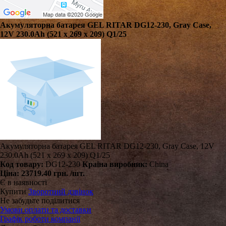
Акумуляторна батарея GEL RITAR DG12-230, Gray Case,
12V 230.0Ah (521 х 269 х 209) Q1/25
Акумуляторна батарея GEL RITAR DG12-230, Gray Case, 12V
230.0Ah (521 х 269 х 209) Q1/25
Код товару:
DG12-230
Країна виробник:
China
Ціна:
23719.40 грн.
/шт.
Є в наявності
Купити
Зворотний дзвінок
Не забудьте поділитися
Умови оплати та доставки
Графік роботи компанії