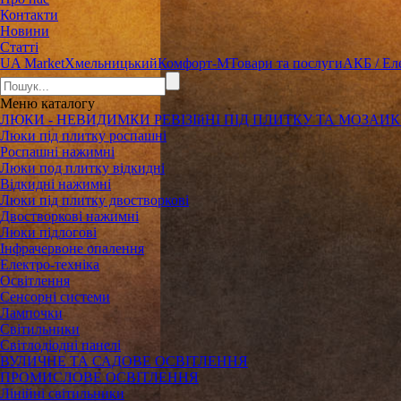
Контакти
Новини
Статті
UA Market
Хмельницький
Комфорт-М
Товари та послуги
АКБ / Ел
Меню
каталогу
ЛЮКИ - НЕВИДИМКИ РЕВІЗІйНІ ПІД ПЛИТКУ ТА МОЗАИ
Люки під плитку роспашні
Роспашні нажимні
Люки под плитку відкидні
Відкидні нажимні
Люки під плитку двостворкові
Двостворкові нажимні
Люки підлогові
Інфрачервоне опалення
Електро-техніка
Освітлення
Сенсорні системи
Лампочки
Світильники
Світлодіодні панелі
ВУЛИЧНЕ ТА САДОВЕ ОСВІТЛЕННЯ
ПРОМИСЛОВЕ ОСВІТЛЕННЯ
Лінійні світильники