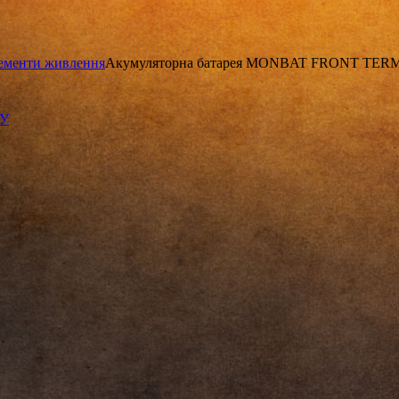
ементи живлення
Акумуляторна батарея MONBAT FRONT TERMI
КУ