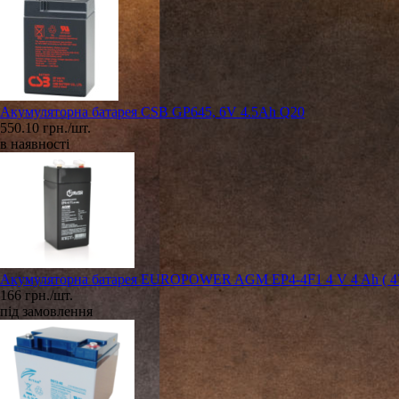
Акумуляторна батарея CSB GP645, 6V 4.5Ah Q20
550.10 грн./шт.
в наявності
Акумуляторна батарея EUROPOWER AGM EP4-4F1 4 V 4 Ah ( 47 x 
166 грн./шт.
під замовлення