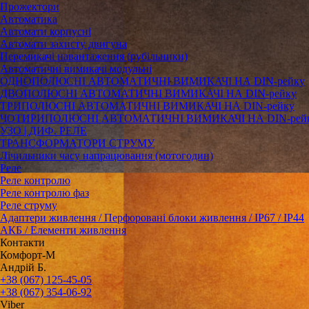
Прожектори
Автоматика
Автомати корпусні
Автомати захисту двигуна
Перемикачі навантаження (рубільники)
Автоматичні вимикачі модульні
ОДНОПОЛЮСНІ АВТОМАТИЧНІ ВИМИКАЧІ НА DIN-рейку
ДВОПОЛЮСНІ АВТОМАТИЧНІ ВИМИКАЧІ НА DIN-рейку
ТРИПОЛЮСНІ АВТОМАТИЧНІ ВИМИКАЧІ НА DIN-рейку
ЧОТИРИПОЛЮСНІ АВТОМАТИЧНІ ВИМИКАЧІ НА DIN-рей
УЗО | ДИФ. РЕЛЕ
ТРАНСФОРМАТОРИ СТРУМУ
Лічильники часу напрацювання (мотогодин)
Реле
Реле контролю
Реле контролю фаз
Реле струму
Адаптери живлення / Перфоровані блоки живлення / IP67 / IP44
АКБ / Елементи живлення
Контакти
Комфорт-М
Андрій Б.
+38 (067) 125-45-05
+38 (067) 354-06-92
Viber