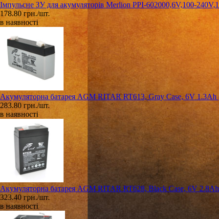
Імпульсне ЗУ для акумуляторів Merlion PPI-602000,6V,100-240
178.80 грн./шт.
в наявності
Акумуляторна батарея AGM RITAR RT613, Gray Case, 6V 1.3Ah ( 
283.80 грн./шт.
в наявності
Акумуляторна батарея AGM RITAR RT628, Black Case, 6V 2.8Ah 
323.40 грн./шт.
в наявності