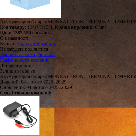
Акумуляторна батарея MONBAT FRONT TERMINAL 12MVR155L A
Код товару:
12MVR155L
Країна виробник:
China
Ціна:
13822.50 грн.
/шт.
Є в наявності
Купити
Зворотний дзвінок
Не забудьте поділитися
Умови оплати та доставки
Графік роботи компанії
Детальний опис
Залишити відгук
Акумуляторна батарея MONBAT FRONT TERMINAL 12MVR155L A
Доданий: 04 лютого 2025, 20:29
Оновлений: 04 лютого 2025, 20:29
Схожі товари компанії: