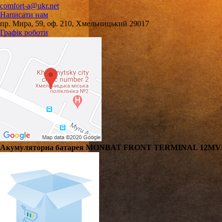
comfort-a@ukr.net
Написати нам
пр. Мира, 59, оф. 210, Хмельницький 29017
Графік роботи
Акумуляторна батарея MONBAT FRONT TERMINAL 12MVR155