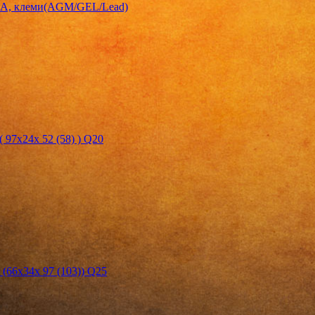
V,1A, клеми(AGM/GEL/Lead)
97х24х 52 (58) ) Q20
(66х34х 97 (103)) Q25