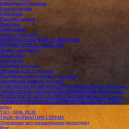
Інфрачервоне опалення
Електро-техніка
Освітлення
Сенсорні системи
Лампочки
Світильники
Світлодіодні панелі
ВУЛИЧНЕ ТА САДОВЕ ОСВІТЛЕННЯ
ПРОМИСЛОВЕ ОСВІТЛЕННЯ
Лінійні світильники
Прожектори
Автоматика
Автомати корпусні
Автомати захисту двигуна
Перемикачі навантаження (рубільники)
Автоматичні вимикачі модульні
ОДНОПОЛЮСНІ АВТОМАТИЧНІ ВИМИКАЧІ НА DIN-рейку
ДВОПОЛЮСНІ АВТОМАТИЧНІ ВИМИКАЧІ НА DIN-рейку
ТРИПОЛЮСНІ АВТОМАТИЧНІ ВИМИКАЧІ НА DIN-рейку
ЧОТИРИПОЛЮСНІ АВТОМАТИЧНІ ВИМИКАЧІ НА DIN-
рейку
УЗО | ДИФ. РЕЛЕ
ТРАНСФОРМАТОРИ СТРУМУ
Лічильники часу напрацювання (мотогодин)
Реле