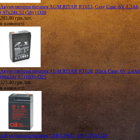
Акумуляторна батарея AGM RITAR RT613, Gray Case, 6V 1.3Ah
( 97х24х 52 (58) ) Q20
283.80 грн./шт.
в наявності
Акумуляторна батарея AGM RITAR RT628, Black Case, 6V 2.8Ah
(66х34х 97 (103)) Q25
323.40 грн./шт.
в наявності
Акумуляторна батарея CSB GP645, 6V 4.5Ah Q20