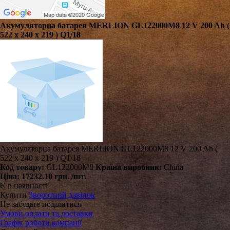
Акумуляторна батарея MERLION GL122000M8 12 V 200 Ah (
522 х 240 х 219 ) Q1/18
Акумуляторна батарея MERLION GL122000M8 12 V 200 Ah (
522 х 240 х 219 ) Q1/18
Код товару:
GL122000M8
Країна виробник:
China
Ціна:
17232.10 грн.
/шт.
Є в наявності
Купити
Зворотний дзвінок
Не забудьте поділитися
Умови оплати та доставки
Графік роботи компанії