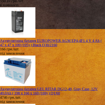
550.10 грн./шт.
в наявності
Акумуляторна батарея EUROPOWER AGM EP4-4F1 4 V 4 Ah (
47 x 47 x 100 (105) ) Black Q30/2160
166 грн./шт.
під замовлення
Акумуляторна батарея GEL RITAR DG12-40, Gray Case, 12V
40.0Ah ( 198 х 166 х 169 (169) ) Q1/60
4746 грн./шт.
під замовлення