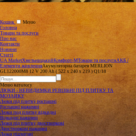
Кошик
Меню
Головна
Товари та послуги
Про нас
Контакти
Новини
Статті
UA Market
Хмельницький
Комфорт-М
Товари та послуги
АКБ /
Елементи живлення
Акумуляторна батарея MERLION
GL122000M8 12 V 200 Ah ( 522 х 240 х 219 ) Q1/18
Меню
каталогу
ЛЮКИ - НЕВИДИМКИ РЕВІЗІйНІ ПІД ПЛИТКУ ТА
МОЗАИКУ
Люки під плитку роспашні
Роспашні нажимні
Люки под плитку відкидні
Відкидні нажимні
Люки під плитку двостворкові
Двостворкові нажимні
Люки підлогові