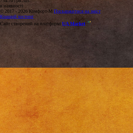
754.70 грн./шт.
в наявності
© 2017 - 2026 Комфорт-М
Поскаржитися на зміст
Кращий хостинг
Сайт створений на платформі
UA Market