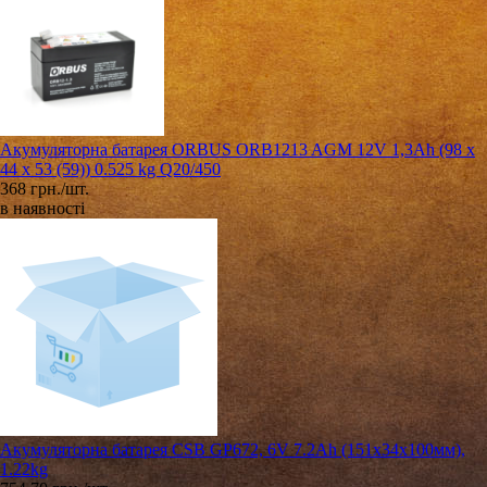
Акумуляторна батарея ORBUS ORB1213 AGM 12V 1,3Ah (98 х
44 х 53 (59)) 0.525 kg Q20/450
368 грн./шт.
в наявності
Акумуляторна батарея CSB GP672, 6V 7.2Ah (151х34х100мм),
1.22kg