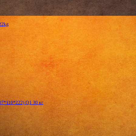
22kg
7*110*222) Q1 30 кг