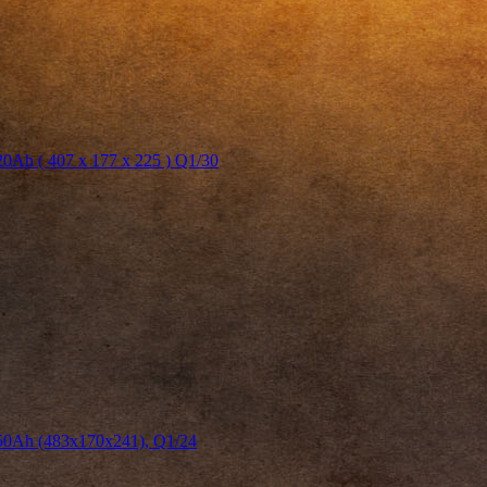
h ( 407 x 177 x 225 ) Q1/30
0Ah (483х170х241), Q1/24