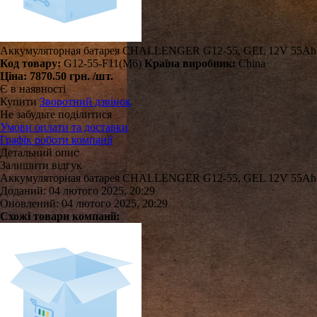
Аккумуляторная батарея CHALLENGER G12-55, GEL 12V 55Ah 
Код товару:
G12-55-F11(M6)
Країна виробник:
China
Ціна:
7870.50 грн.
/шт.
Є в наявності
Купити
Зворотний дзвінок
Не забудьте поділитися
Умови оплати та доставки
Графік роботи компанії
Детальний опис
Залишити відгук
Аккумуляторная батарея CHALLENGER G12-55, GEL 12V 55Ah 
Доданий: 04 лютого 2025, 20:29
Оновлений: 04 лютого 2025, 20:29
Схожі товари компанії: