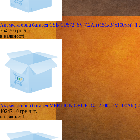
Акумуляторна батарея CSB GP672, 6V 7.2Ah (151х34х100мм), 1.
754.70 грн./шт.
в наявності
Акумуляторна батарея MERLION GEL FTG-12100 12V 100Ah (50
10247.10 грн./шт.
в наявності