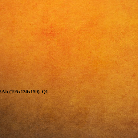
h (195х130х159), Q1