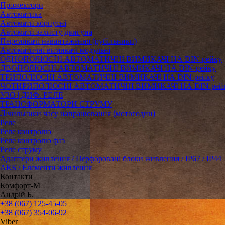
Прожектори
Автоматика
Автомати корпусні
Автомати захисту двигуна
Перемикачі навантаження (рубільники)
Автоматичні вимикачі модульні
ОДНОПОЛЮСНІ АВТОМАТИЧНІ ВИМИКАЧІ НА DIN-рейку
ДВОПОЛЮСНІ АВТОМАТИЧНІ ВИМИКАЧІ НА DIN-рейку
ТРИПОЛЮСНІ АВТОМАТИЧНІ ВИМИКАЧІ НА DIN-рейку
ЧОТИРИПОЛЮСНІ АВТОМАТИЧНІ ВИМИКАЧІ НА DIN-рей
УЗО | ДИФ. РЕЛЕ
ТРАНСФОРМАТОРИ СТРУМУ
Лічильники часу напрацювання (мотогодин)
Реле
Реле контролю
Реле контролю фаз
Реле струму
Адаптери живлення / Перфоровані блоки живлення / IP67 / IP44
АКБ / Елементи живлення
Контакти
Комфорт-М
Андрій Б.
+38 (067) 125-45-05
+38 (067) 354-06-92
Viber