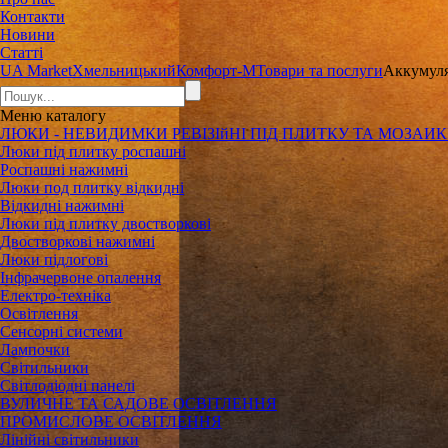
Контакти
Новини
Статті
UA Market
Хмельницький
Комфорт-М
Товари та послуги
Аккумуля
Меню
каталогу
ЛЮКИ - НЕВИДИМКИ РЕВІЗІйНІ ПІД ПЛИТКУ ТА МОЗАИ
Люки під плитку роспашні
Роспашні нажимні
Люки под плитку відкидні
Відкидні нажимні
Люки під плитку двостворкові
Двостворкові нажимні
Люки підлогові
Інфрачервоне опалення
Електро-техніка
Освітлення
Сенсорні системи
Лампочки
Світильники
Світлодіодні панелі
ВУЛИЧНЕ ТА САДОВЕ ОСВІТЛЕННЯ
ПРОМИСЛОВЕ ОСВІТЛЕННЯ
Лінійні світильники