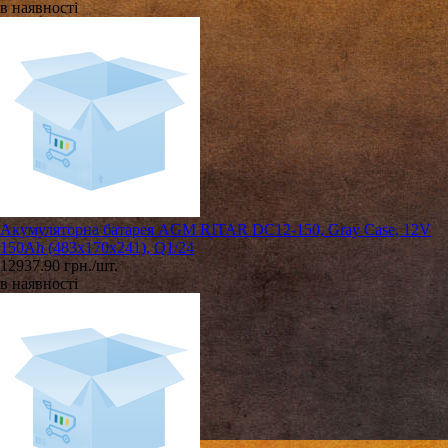
в наявності
Акумуляторна батарея AGM RITAR DC12-150, Gray Case, 12V
150Ah (483х170х241), Q1/24
12937.90 грн./шт.
в наявності