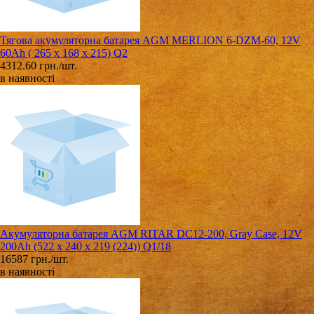
Тягова акумуляторна батарея AGM MERLION 6-DZM-60, 12V
60Ah ( 265 x 168 x 215) Q2
4312.60 грн./шт.
в наявності
Акумуляторна батарея AGM RITAR DC12-200, Gray Case, 12V
200Ah (522 х 240 х 219 (224)) Q1/18
16587 грн./шт.
в наявності