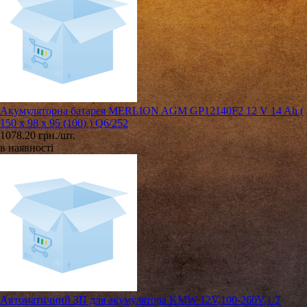
Акумуляторна батарея MERLION AGM GP12140F2 12 V 14 Ah (
150 x 98 x 95 (100) ) Q6/252
1078.20 грн./шт.
в наявності
Автоматичний ЗП для акумулятора KMW 12V,100-260V,1.2