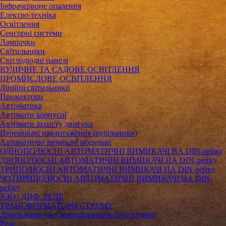
Інфрачервоне опалення
Електро-техніка
Освітлення
Сенсорні системи
Лампочки
Світильники
Світлодіодні панелі
ВУЛИЧНЕ ТА САДОВЕ ОСВІТЛЕННЯ
ПРОМИСЛОВЕ ОСВІТЛЕННЯ
Лінійні світильники
Прожектори
Автоматика
Автомати корпусні
Автомати захисту двигуна
Перемикачі навантаження (рубільники)
Автоматичні вимикачі модульні
ОДНОПОЛЮСНІ АВТОМАТИЧНІ ВИМИКАЧІ НА DIN-рейку
ДВОПОЛЮСНІ АВТОМАТИЧНІ ВИМИКАЧІ НА DIN-рейку
ТРИПОЛЮСНІ АВТОМАТИЧНІ ВИМИКАЧІ НА DIN-рейку
ЧОТИРИПОЛЮСНІ АВТОМАТИЧНІ ВИМИКАЧІ НА DIN-
рейку
УЗО | ДИФ. РЕЛЕ
ТРАНСФОРМАТОРИ СТРУМУ
Лічильники часу напрацювання (мотогодин)
Реле