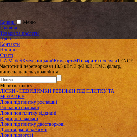
Кошик
Меню
Головна
Товари та послуги
Про нас
Контакти
Новини
Статті
UA Market
Хмельницький
Комфорт-М
Товари та послуги
TENCE
Частотний перетворювач 18.5 кВт, 3 ф/380В, EMC фільтр,
виносна панель управління
Меню
каталогу
ЛЮКИ - НЕВИДИМКИ РЕВІЗІйНІ ПІД ПЛИТКУ ТА
МОЗАИКУ
Люки під плитку роспашні
Роспашні нажимні
Люки под плитку відкидні
Відкидні нажимні
Люки під плитку двостворкові
Двостворкові нажимні
Люки підлогові