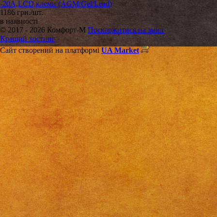
-20А,LCD,клеми (AGM/Gel/Lead)
1186 грн./шт.
в наявності
© 2017 - 2026 Комфорт-М
Поскаржитися на зміст
Кращий хостинг
Сайт створений на платформі
UA Market