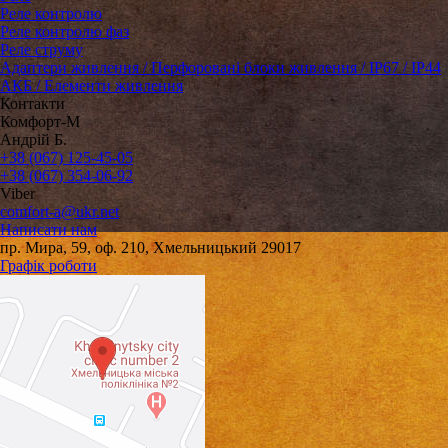
Реле контролю
Реле контролю фаз
Реле струму
Адаптери живлення / Перфоровані блоки живлення / IP67 / IP44
АКБ / Елементи живлення
Контакти
Комфорт-М
Андрій Б.
+38 (067) 125-45-05
+38 (067) 354-06-92
Viber
comfort-a@ukr.net
Написати нам
пр. Мира, 59, оф. 210, Хмельницький 29017
Графік роботи