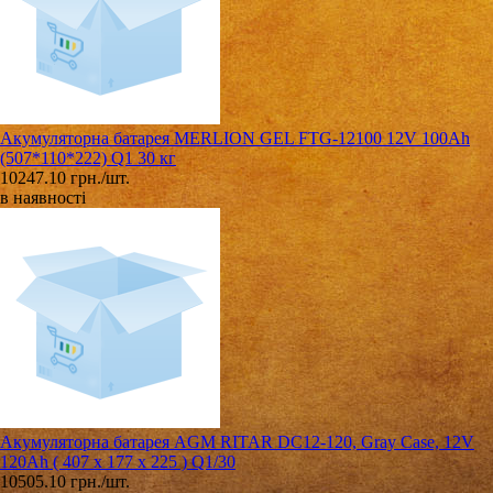
Акумуляторна батарея MERLION GEL FTG-12100 12V 100Ah
(507*110*222) Q1 30 кг
10247.10 грн./шт.
в наявності
Акумуляторна батарея AGM RITAR DC12-120, Gray Case, 12V
120Ah ( 407 x 177 x 225 ) Q1/30
10505.10 грн./шт.