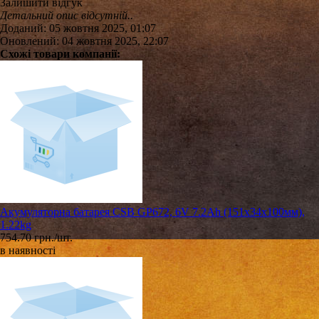
Залишити відгук
Детальний опис відсутній..
Доданий: 05 жовтня 2025, 01:07
Оновлений: 04 жовтня 2025, 22:07
Схожі товари компанії:
Акумуляторна батарея CSB GP672, 6V 7.2Ah (151х34х100мм),
1.22kg
754.70 грн./шт.
в наявності