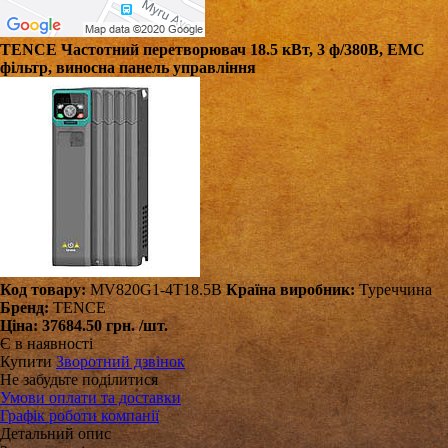
TENCE Частотний перетворювач 18.5 кВт, 3 ф/380В, EMC
фільтр, виносна панель управління
Код товару:
MV820G1-4T18.5B
Країна виробник:
Туреччина
Бренд:
TENCE
Ціна:
37684.50 грн.
/шт.
Є в наявності
Купити
Зворотний дзвінок
Не забудьте поділитися
Умови оплати та доставки
Графік роботи компанії
Детальний опис