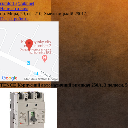
comfort-a@ukr.net
Написати нам
пр. Мира, 59, оф. 210, Хмельницький 29017
Графік роботи
TENCE Корпусний автоматичний вимикач 250А, 3 полюси, 