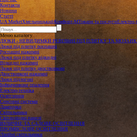
Контакти
Новини
Статті
UA Market
Хмельницький
Комфорт-М
Товари та послуги
Електро-
Меню
каталогу
ЛЮКИ - НЕВИДИМКИ РЕВІЗІйНІ ПІД ПЛИТКУ ТА МОЗАИ
Люки під плитку роспашні
Роспашні нажимні
Люки под плитку відкидні
Відкидні нажимні
Люки під плитку двостворкові
Двостворкові нажимні
Люки підлогові
Інфрачервоне опалення
Електро-техніка
Освітлення
Сенсорні системи
Лампочки
Світильники
Світлодіодні панелі
ВУЛИЧНЕ ТА САДОВЕ ОСВІТЛЕННЯ
ПРОМИСЛОВЕ ОСВІТЛЕННЯ
Лінійні світильники