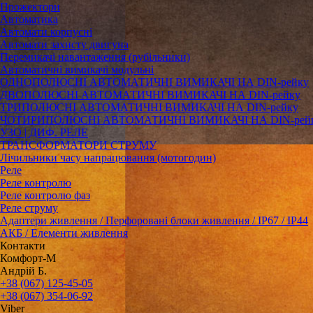
Прожектори
Автоматика
Автомати корпусні
Автомати захисту двигуна
Перемикачі навантаження (рубільники)
Автоматичні вимикачі модульні
ОДНОПОЛЮСНІ АВТОМАТИЧНІ ВИМИКАЧІ НА DIN-рейку
ДВОПОЛЮСНІ АВТОМАТИЧНІ ВИМИКАЧІ НА DIN-рейку
ТРИПОЛЮСНІ АВТОМАТИЧНІ ВИМИКАЧІ НА DIN-рейку
ЧОТИРИПОЛЮСНІ АВТОМАТИЧНІ ВИМИКАЧІ НА DIN-рей
УЗО | ДИФ. РЕЛЕ
ТРАНСФОРМАТОРИ СТРУМУ
Лічильники часу напрацювання (мотогодин)
Реле
Реле контролю
Реле контролю фаз
Реле струму
Адаптери живлення / Перфоровані блоки живлення / IP67 / IP44
АКБ / Елементи живлення
Контакти
Комфорт-М
Андрій Б.
+38 (067) 125-45-05
+38 (067) 354-06-92
Viber