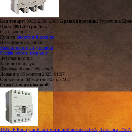
Код товару:
XCB-253S-250S
Країна виробник:
Туреччина
Брен
Ціна:
4001.30 грн.
/шт.
Є в наявності
Купити
Зворотний дзвінок
Не забудьте поділитися
Умови оплати та доставки
Графік роботи компанії
Детальний опис
Залишити відгук
Детальний опис відсутній..
Доданий: 05 жовтня 2025, 01:07
Оновлений: 04 жовтня 2025, 22:07
Схожі товари компанії:
TENCE Корпусний автоматичний вимикач 63А, 3 полюса, 25кА, 