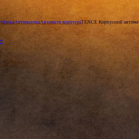
техніка
Автоматика
Автомати корпусні
TENCE Корпусний автомат
КУ