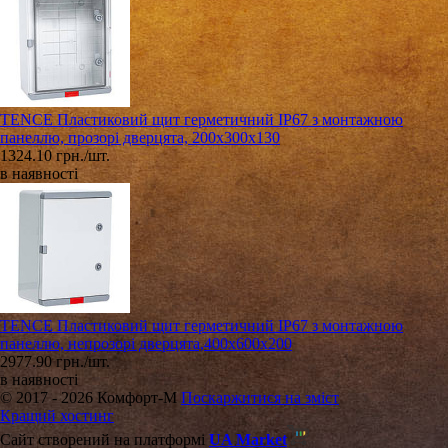
TENCE Пластиковий щит герметичний IP67 з монтажною
панеллю, прозорі дверцята, 200х300х130
1324.10 грн./шт.
в наявності
TENCE Пластиковий щит герметичний IP67 з монтажною
панеллю, непрозорі дверцята,400х600х200
2977.90 грн./шт.
в наявності
© 2017 - 2026 Комфорт-М
Поскаржитися на зміст
Кращий хостинг
Сайт створений на платформі
UA Market