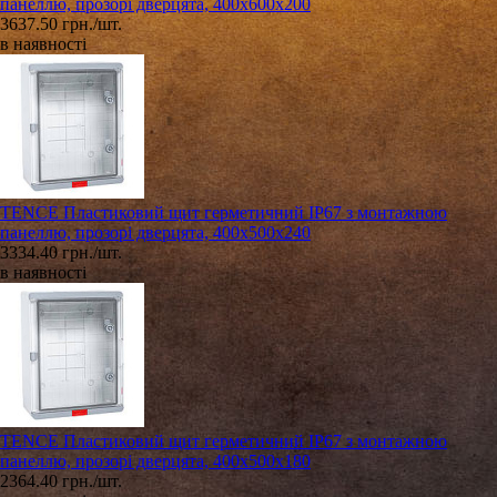
панеллю, прозорі дверцята, 400х600х200
3637.50 грн./шт.
в наявності
TENCE Пластиковий щит герметичний IP67 з монтажною
панеллю, прозорі дверцята, 400х500х240
3334.40 грн./шт.
в наявності
TENCE Пластиковий щит герметичний IP67 з монтажною
панеллю, прозорі дверцята, 400х500х180
2364.40 грн./шт.