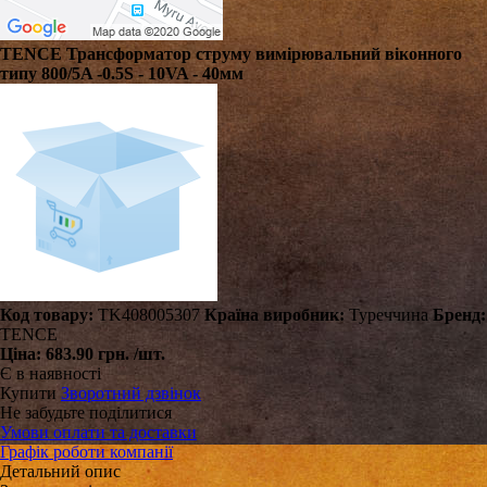
TENCE Трансформатор струму вимірювальний віконного
типу 800/5A -0.5S - 10VA - 40мм
Код товару:
TK408005307
Країна виробник:
Туреччина
Бренд:
TENCE
Ціна:
683.90 грн.
/шт.
Є в наявності
Купити
Зворотний дзвінок
Не забудьте поділитися
Умови оплати та доставки
Графік роботи компанії
Детальний опис