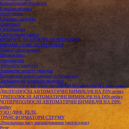
Інфрачервоне опалення
Електро-техніка
Освітлення
Сенсорні системи
Лампочки
Світильники
Світлодіодні панелі
ВУЛИЧНЕ ТА САДОВЕ ОСВІТЛЕННЯ
ПРОМИСЛОВЕ ОСВІТЛЕННЯ
Лінійні світильники
Прожектори
Автоматика
Автомати корпусні
Автомати захисту двигуна
Перемикачі навантаження (рубільники)
Автоматичні вимикачі модульні
ОДНОПОЛЮСНІ АВТОМАТИЧНІ ВИМИКАЧІ НА DIN-рейку
ДВОПОЛЮСНІ АВТОМАТИЧНІ ВИМИКАЧІ НА DIN-рейку
ТРИПОЛЮСНІ АВТОМАТИЧНІ ВИМИКАЧІ НА DIN-рейку
ЧОТИРИПОЛЮСНІ АВТОМАТИЧНІ ВИМИКАЧІ НА DIN-
рейку
УЗО | ДИФ. РЕЛЕ
ТРАНСФОРМАТОРИ СТРУМУ
Лічильники часу напрацювання (мотогодин)
Реле