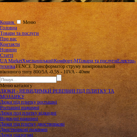
Кошик
Меню
Головна
Товари та послуги
Про нас
Контакти
Новини
Статті
UA Market
Хмельницький
Комфорт-М
Товари та послуги
Електро-
техніка
TENCE Трансформатор струму вимірювальний
віконного типу 800/5A -0.5S - 10VA - 40мм
Меню
каталогу
ЛЮКИ - НЕВИДИМКИ РЕВІЗІйНІ ПІД ПЛИТКУ ТА
МОЗАИКУ
Люки під плитку роспашні
Роспашні нажимні
Люки под плитку відкидні
Відкидні нажимні
Люки під плитку двостворкові
Двостворкові нажимні
Люки підлогові