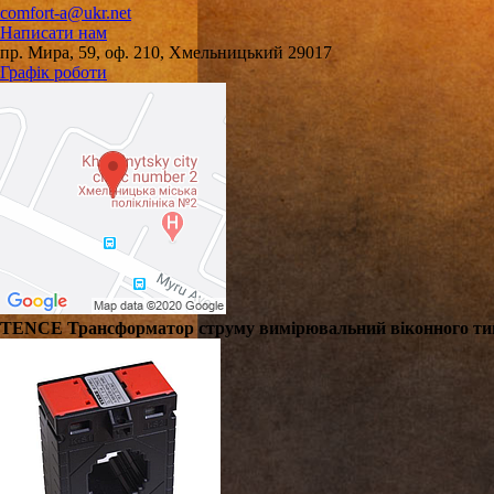
comfort-a@ukr.net
Написати нам
пр. Мира, 59, оф. 210, Хмельницький 29017
Графік роботи
TENCE Трансформатор струму вимірювальний віконного типу 