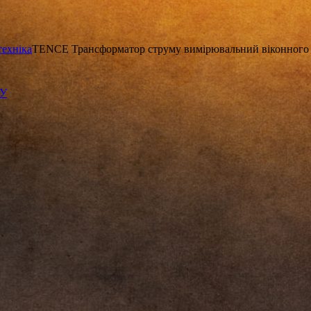
техніка
TENCE Трансформатор струму вимірювальний віконного ти
КУ