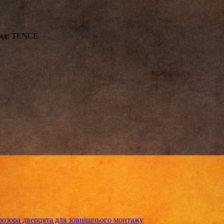
нд:
TENCE
зора дверцята для зовнішнього монтажу