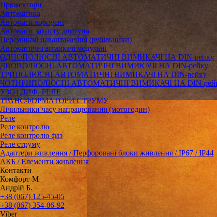
Прожектори
Автоматика
Автомати корпусні
Автомати захисту двигуна
Перемикачі навантаження (рубільники)
Автоматичні вимикачі модульні
ОДНОПОЛЮСНІ АВТОМАТИЧНІ ВИМИКАЧІ НА DIN-рейку
ДВОПОЛЮСНІ АВТОМАТИЧНІ ВИМИКАЧІ НА DIN-рейку
ТРИПОЛЮСНІ АВТОМАТИЧНІ ВИМИКАЧІ НА DIN-рейку
ЧОТИРИПОЛЮСНІ АВТОМАТИЧНІ ВИМИКАЧІ НА DIN-рей
УЗО | ДИФ. РЕЛЕ
ТРАНСФОРМАТОРИ СТРУМУ
Лічильники часу напрацювання (мотогодин)
Реле
Реле контролю
Реле контролю фаз
Реле струму
Адаптери живлення / Перфоровані блоки живлення / IP67 / IP44
АКБ / Елементи живлення
Контакти
Комфорт-М
Андрій Б.
+38 (067) 125-45-05
+38 (067) 354-06-92
Viber