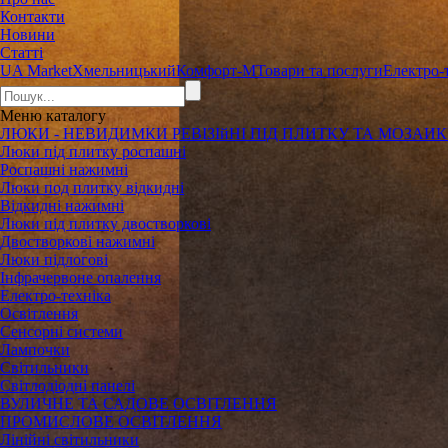
Контакти
Новини
Статті
UA Market
Хмельницький
Комфорт-М
Товари та послуги
Електро-
Меню
каталогу
ЛЮКИ - НЕВИДИМКИ РЕВІЗІйНІ ПІД ПЛИТКУ ТА МОЗАИ
Люки під плитку роспашні
Роспашні нажимні
Люки под плитку відкидні
Відкидні нажимні
Люки під плитку двостворкові
Двостворкові нажимні
Люки підлогові
Інфрачервоне опалення
Електро-техніка
Освітлення
Сенсорні системи
Лампочки
Світильники
Світлодіодні панелі
ВУЛИЧНЕ ТА САДОВЕ ОСВІТЛЕННЯ
ПРОМИСЛОВЕ ОСВІТЛЕННЯ
Лінійні світильники