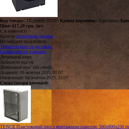
Код товару:
TK306005307/05
Країна виробник:
Туреччина
Бре
Ціна:
617.20 грн.
/шт.
Є в наявності
Купити
Зворотний дзвінок
Не забудьте поділитися
Умови оплати та доставки
Графік роботи компанії
Детальний опис
Залишити відгук
Детальний опис відсутній..
Доданий: 05 жовтня 2025, 01:07
Оновлений: 04 жовтня 2025, 22:07
Схожі товари компанії:
TENCE Пластиковий щит з монтажною панеллю 500х600х230 про