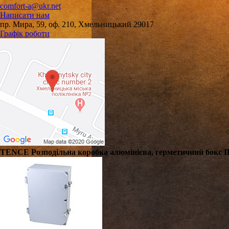
comfort-a@ukr.net
Написати нам
пр. Мира, 59, оф. 210, Хмельницький 29017
Графік роботи
TENCE Розподільна коробка алюмінієва, герметичний бокс IP