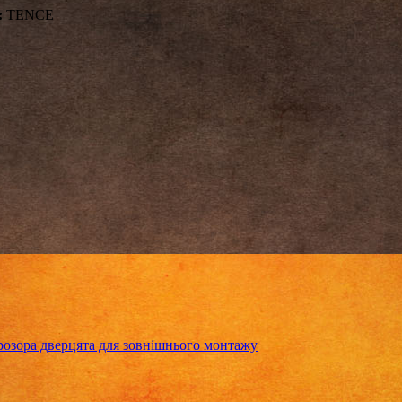
:
TENCE
зора дверцята для зовнішнього монтажу