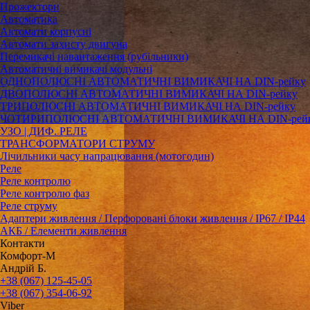
Прожектори
Автоматика
Автомати корпусні
Автомати захисту двигуна
Перемикачі навантаження (рубільники)
Автоматичні вимикачі модульні
ОДНОПОЛЮСНІ АВТОМАТИЧНІ ВИМИКАЧІ НА DIN-рейку
ДВОПОЛЮСНІ АВТОМАТИЧНІ ВИМИКАЧІ НА DIN-рейку
ТРИПОЛЮСНІ АВТОМАТИЧНІ ВИМИКАЧІ НА DIN-рейку
ЧОТИРИПОЛЮСНІ АВТОМАТИЧНІ ВИМИКАЧІ НА DIN-рей
УЗО | ДИФ. РЕЛЕ
ТРАНСФОРМАТОРИ СТРУМУ
Лічильники часу напрацювання (мотогодин)
Реле
Реле контролю
Реле контролю фаз
Реле струму
Адаптери живлення / Перфоровані блоки живлення / IP67 / IP44
АКБ / Елементи живлення
Контакти
Комфорт-М
Андрій Б.
+38 (067) 125-45-05
+38 (067) 354-06-92
Viber