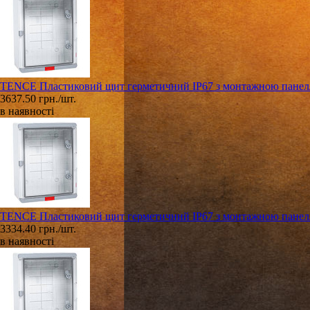
TENCE Пластиковий щит герметичний IP67 з монтажною панеллю
3637.50 грн./шт.
в наявності
TENCE Пластиковий щит герметичний IP67 з монтажною панеллю
3334.40 грн./шт.
в наявності