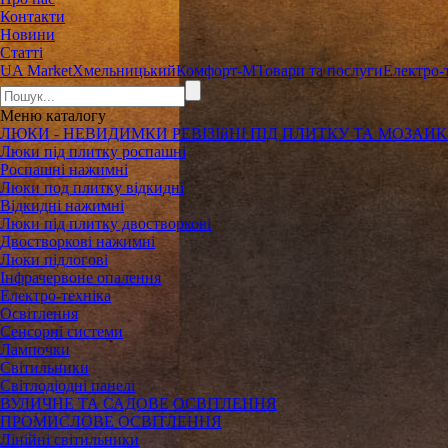
Контакти
Новини
Статті
UA Market
Хмельницький
Комфорт-М
Товари та послуги
Електро-
Меню
каталогу
ЛЮКИ - НЕВИДИМКИ РЕВІЗІйНІ ПІД ПЛИТКУ ТА МОЗАИ
Люки під плитку роспашні
Роспашні нажимні
Люки под плитку відкидні
Відкидні нажимні
Люки під плитку двостворкові
Двостворкові нажимні
Люки підлогові
Інфрачервоне опалення
Електро-техніка
Освітлення
Сенсорні системи
Лампочки
Світильники
Світлодіодні панелі
ВУЛИЧНЕ ТА САДОВЕ ОСВІТЛЕННЯ
ПРОМИСЛОВЕ ОСВІТЛЕННЯ
Лінійні світильники