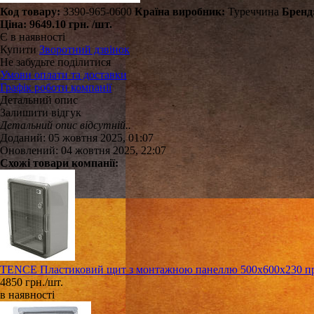
Код товару:
3390-965-0600
Країна виробник:
Туреччина
Бренд
Ціна:
9649.10 грн.
/шт.
Є в наявності
Купити
Зворотний дзвінок
Не забудьте поділитися
Умови оплати та доставки
Графік роботи компанії
Детальний опис
Залишити відгук
Детальний опис відсутній..
Доданий: 05 жовтня 2025, 01:07
Оновлений: 04 жовтня 2025, 22:07
Схожі товари компанії:
TENCE Пластиковий щит з монтажною панеллю 500х600х230 про
4850 грн./шт.
в наявності