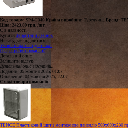
Код товару:
SP4-C040
Країна виробник:
Туреччина
Бренд:
TE
Ціна:
2423.80 грн.
/шт.
Є в наявності
Купити
Зворотний дзвінок
Не забудьте поділитися
Умови оплати та доставки
Графік роботи компанії
Детальний опис
Залишити відгук
Детальний опис відсутній..
Доданий: 05 жовтня 2025, 01:07
Оновлений: 04 жовтня 2025, 22:07
Схожі товари компанії:
TENCE Пластиковий щит з монтажною панеллю 500х600х230 про