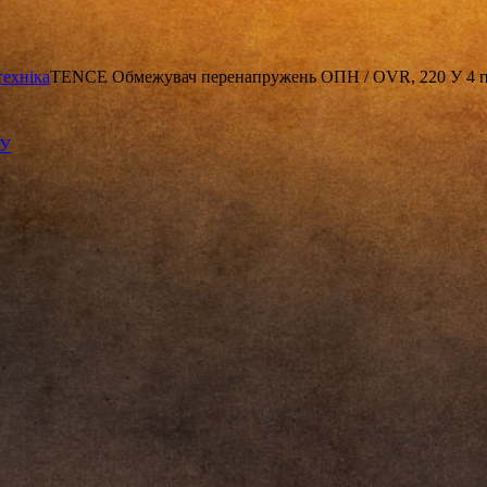
техніка
TENCE Обмежувач перенапружень ОПН / OVR, 220 У 4 пол
КУ