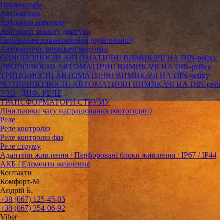
Прожектори
Автоматика
Автомати корпусні
Автомати захисту двигуна
Перемикачі навантаження (рубільники)
Автоматичні вимикачі модульні
ОДНОПОЛЮСНІ АВТОМАТИЧНІ ВИМИКАЧІ НА DIN-рейку
ДВОПОЛЮСНІ АВТОМАТИЧНІ ВИМИКАЧІ НА DIN-рейку
ТРИПОЛЮСНІ АВТОМАТИЧНІ ВИМИКАЧІ НА DIN-рейку
ЧОТИРИПОЛЮСНІ АВТОМАТИЧНІ ВИМИКАЧІ НА DIN-рей
УЗО | ДИФ. РЕЛЕ
ТРАНСФОРМАТОРИ СТРУМУ
Лічильники часу напрацювання (мотогодин)
Реле
Реле контролю
Реле контролю фаз
Реле струму
Адаптери живлення / Перфоровані блоки живлення / IP67 / IP44
АКБ / Елементи живлення
Контакти
Комфорт-М
Андрій Б.
+38 (067) 125-45-05
+38 (067) 354-06-92
Viber