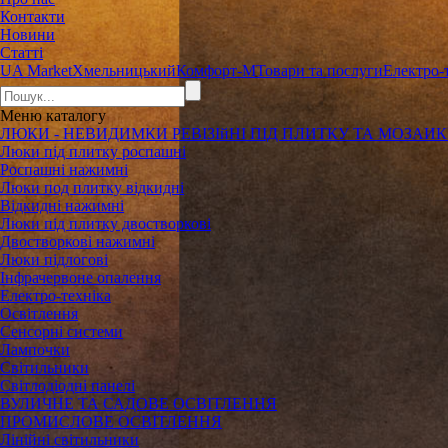
Контакти
Новини
Статті
UA Market
Хмельницький
Комфорт-М
Товари та послуги
Електро-
Меню
каталогу
ЛЮКИ - НЕВИДИМКИ РЕВІЗІйНІ ПІД ПЛИТКУ ТА МОЗАИ
Люки під плитку роспашні
Роспашні нажимні
Люки под плитку відкидні
Відкидні нажимні
Люки під плитку двостворкові
Двостворкові нажимні
Люки підлогові
Інфрачервоне опалення
Електро-техніка
Освітлення
Сенсорні системи
Лампочки
Світильники
Світлодіодні панелі
ВУЛИЧНЕ ТА САДОВЕ ОСВІТЛЕННЯ
ПРОМИСЛОВЕ ОСВІТЛЕННЯ
Лінійні світильники