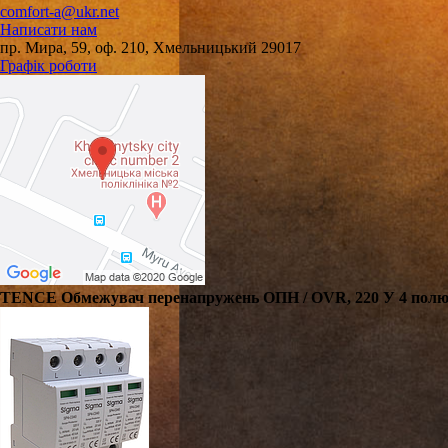
comfort-a@ukr.net
Написати нам
пр. Мира, 59, оф. 210, Хмельницький 29017
Графік роботи
TENCE Обмежувач перенапружень ОПН / OVR, 220 У 4 полюси,