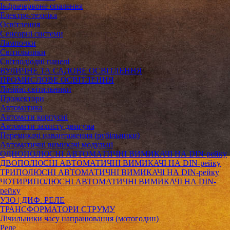
Інфрачервоне опалення
Електро-техніка
Освітлення
Сенсорні системи
Лампочки
Світильники
Світлодіодні панелі
ВУЛИЧНЕ ТА САДОВЕ ОСВІТЛЕННЯ
ПРОМИСЛОВЕ ОСВІТЛЕННЯ
Лінійні світильники
Прожектори
Автоматика
Автомати корпусні
Автомати захисту двигуна
Перемикачі навантаження (рубільники)
Автоматичні вимикачі модульні
ОДНОПОЛЮСНІ АВТОМАТИЧНІ ВИМИКАЧІ НА DIN-рейку
ДВОПОЛЮСНІ АВТОМАТИЧНІ ВИМИКАЧІ НА DIN-рейку
ТРИПОЛЮСНІ АВТОМАТИЧНІ ВИМИКАЧІ НА DIN-рейку
ЧОТИРИПОЛЮСНІ АВТОМАТИЧНІ ВИМИКАЧІ НА DIN-
рейку
УЗО | ДИФ. РЕЛЕ
ТРАНСФОРМАТОРИ СТРУМУ
Лічильники часу напрацювання (мотогодин)
Реле