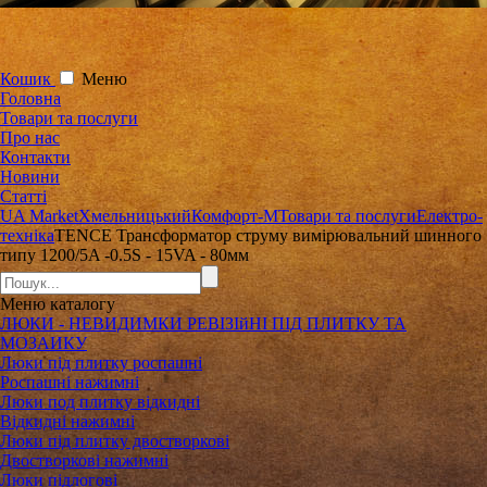
Кошик
Меню
Головна
Товари та послуги
Про нас
Контакти
Новини
Статті
UA Market
Хмельницький
Комфорт-М
Товари та послуги
Електро-
техніка
TENCE Трансформатор струму вимірювальний шинного
типу 1200/5A -0.5S - 15VA - 80мм
Меню
каталогу
ЛЮКИ - НЕВИДИМКИ РЕВІЗІйНІ ПІД ПЛИТКУ ТА
МОЗАИКУ
Люки під плитку роспашні
Роспашні нажимні
Люки под плитку відкидні
Відкидні нажимні
Люки під плитку двостворкові
Двостворкові нажимні
Люки підлогові