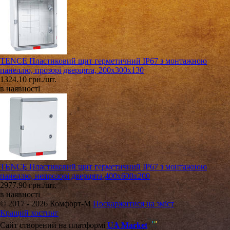
TENCE Пластиковий щит герметичний IP67 з монтажною
панеллю, прозорі дверцята, 200х300х130
1324.10 грн./шт.
в наявності
TENCE Пластиковий щит герметичний IP67 з монтажною
панеллю, непрозорі дверцята,400х600х200
2977.90 грн./шт.
в наявності
© 2017 - 2026 Комфорт-М
Поскаржитися на зміст
Кращий хостинг
Сайт створений на платформі
UA Market