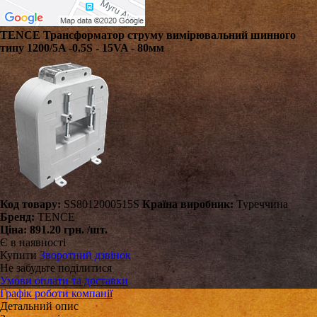
TENCE Трансформатор струму вимірювальний шинного
типу 1200/5A -0.5S - 15VA - 80мм
Код товару:
SS8012000515S
Країна виробник:
Туреччина
Бренд:
TENCE
Ціна:
891.20 грн.
/шт.
Є в наявності
Купити
Зворотний дзвінок
Не забудьте поділитися
Умови оплати та доставки
Графік роботи компанії
Детальний опис