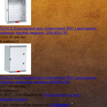
TENCE Пластиковий щит герметичний IP67 з монтажною
панеллю, прозорі дверцята, 200х300х130
1324.10 грн./шт.
в наявності
TENCE Пластиковий щит герметичний IP67 з монтажною
панеллю, непрозорі дверцята,400х600х200
2977.90 грн./шт.
в наявності
© 2017 - 2026 Комфорт-М
Поскаржитися на зміст
Кращий хостинг
Сайт створений на платформі
UA Market