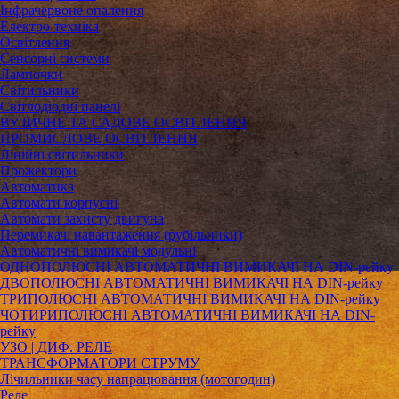
Інфрачервоне опалення
Електро-техніка
Освітлення
Сенсорні системи
Лампочки
Світильники
Світлодіодні панелі
ВУЛИЧНЕ ТА САДОВЕ ОСВІТЛЕННЯ
ПРОМИСЛОВЕ ОСВІТЛЕННЯ
Лінійні світильники
Прожектори
Автоматика
Автомати корпусні
Автомати захисту двигуна
Перемикачі навантаження (рубільники)
Автоматичні вимикачі модульні
ОДНОПОЛЮСНІ АВТОМАТИЧНІ ВИМИКАЧІ НА DIN-рейку
ДВОПОЛЮСНІ АВТОМАТИЧНІ ВИМИКАЧІ НА DIN-рейку
ТРИПОЛЮСНІ АВТОМАТИЧНІ ВИМИКАЧІ НА DIN-рейку
ЧОТИРИПОЛЮСНІ АВТОМАТИЧНІ ВИМИКАЧІ НА DIN-
рейку
УЗО | ДИФ. РЕЛЕ
ТРАНСФОРМАТОРИ СТРУМУ
Лічильники часу напрацювання (мотогодин)
Реле