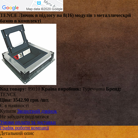
TENCE Лючок в підлогу на 8(16) модулів з металлическрй
базою в комплекті
Код товару:
89010
Країна виробник:
Туреччина
Бренд:
TENCE
Ціна:
3542.90 грн.
/шт.
Є в наявності
Купити
Зворотний дзвінок
Не забудьте поділитися
Умови оплати та доставки
Графік роботи компанії
Детальний опис