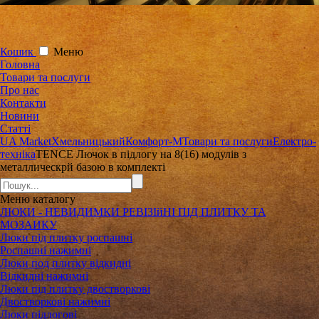
Кошик
Меню
Головна
Товари та послуги
Про нас
Контакти
Новини
Статті
UA Market
Хмельницький
Комфорт-М
Товари та послуги
Електро-
техніка
TENCE Лючок в підлогу на 8(16) модулів з
металлическрй базою в комплекті
Меню
каталогу
ЛЮКИ - НЕВИДИМКИ РЕВІЗІйНІ ПІД ПЛИТКУ ТА
МОЗАИКУ
Люки під плитку роспашні
Роспашні нажимні
Люки под плитку відкидні
Відкидні нажимні
Люки під плитку двостворкові
Двостворкові нажимні
Люки підлогові