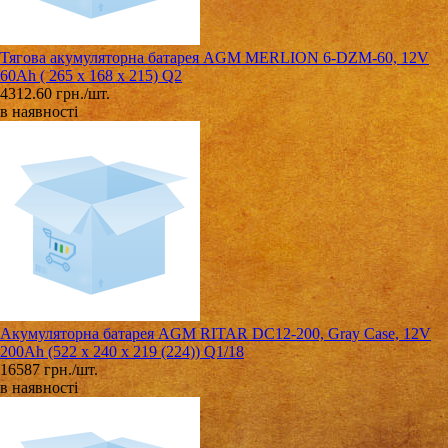
Тягова акумуляторна батарея AGM MERLION 6-DZM-60, 12V
60Ah ( 265 x 168 x 215) Q2
4312.60 грн./шт.
в наявності
Акумуляторна батарея AGM RITAR DC12-200, Gray Case, 12V
200Ah (522 х 240 х 219 (224)) Q1/18
16587 грн./шт.
в наявності