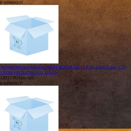
в наявності
Акумуляторна батарея AGM RITAR DC12-150, Gray Case, 12V
150Ah (483х170х241), Q1/24
12937.90 грн./шт.
в наявності