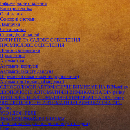
Інфрачервоне опалення
Електро-техніка
Освітлення
Сенсорні системи
Лампочки
Світильники
Світлодіодні панелі
ВУЛИЧНЕ ТА САДОВЕ ОСВІТЛЕННЯ
ПРОМИСЛОВЕ ОСВІТЛЕННЯ
Лінійні світильники
Прожектори
Автоматика
Автомати корпусні
Автомати захисту двигуна
Перемикачі навантаження (рубільники)
Автоматичні вимикачі модульні
ОДНОПОЛЮСНІ АВТОМАТИЧНІ ВИМИКАЧІ НА DIN-рейку
ДВОПОЛЮСНІ АВТОМАТИЧНІ ВИМИКАЧІ НА DIN-рейку
ТРИПОЛЮСНІ АВТОМАТИЧНІ ВИМИКАЧІ НА DIN-рейку
ЧОТИРИПОЛЮСНІ АВТОМАТИЧНІ ВИМИКАЧІ НА DIN-
рейку
УЗО | ДИФ. РЕЛЕ
ТРАНСФОРМАТОРИ СТРУМУ
Лічильники часу напрацювання (мотогодин)
Реле