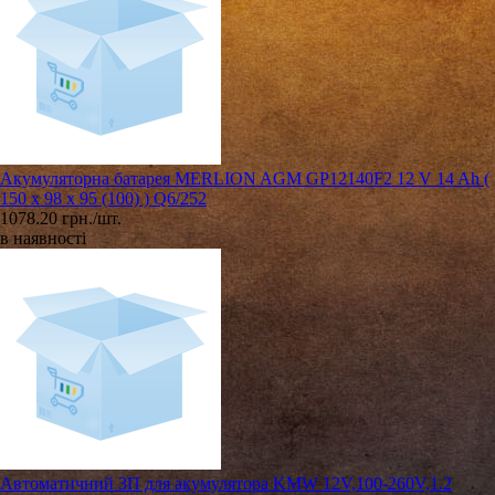
Акумуляторна батарея MERLION AGM GP12140F2 12 V 14 Ah (
150 x 98 x 95 (100) ) Q6/252
1078.20 грн./шт.
в наявності
Автоматичний ЗП для акумулятора KMW 12V,100-260V,1.2