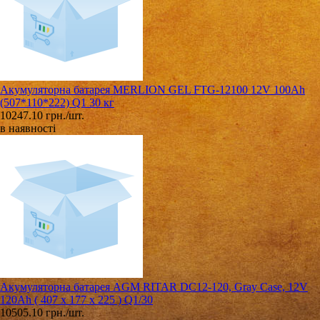
Акумуляторна батарея MERLION GEL FTG-12100 12V 100Ah
(507*110*222) Q1 30 кг
10247.10 грн./шт.
в наявності
Акумуляторна батарея AGM RITAR DC12-120, Gray Case, 12V
120Ah ( 407 x 177 x 225 ) Q1/30
10505.10 грн./шт.