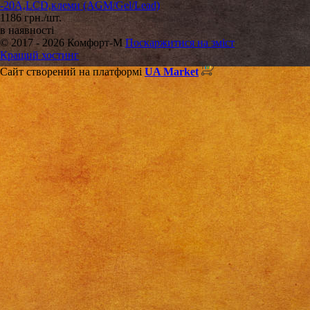
-20А,LCD,клеми (AGM/Gel/Lead)
1186 грн./шт.
в наявності
© 2017 - 2026 Комфорт-М
Поскаржитися на зміст
Кращий хостинг
Сайт створений на платформі
UA Market