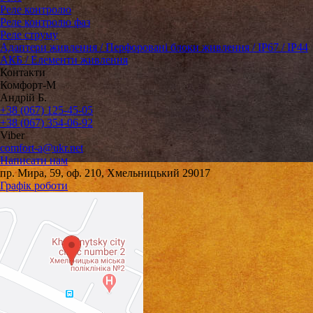
Реле контролю
Реле контролю фаз
Реле струму
Адаптери живлення / Перфоровані блоки живлення / IP67 / IP44
АКБ / Елементи живлення
Контакти
Комфорт-М
Андрій Б.
+38 (067) 125-45-05
+38 (067) 354-06-92
Viber
comfort-a@ukr.net
Написати нам
пр. Мира, 59, оф. 210, Хмельницький 29017
Графік роботи