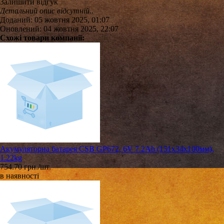
Залишити відгук
Детальний опис відсутній..
Доданий: 05 жовтня 2025, 01:07
Оновлений: 04 жовтня 2025, 22:07
Схожі товари компанії:
Акумуляторна батарея CSB GP672, 6V 7.2Ah (151х34х100мм),
1.22kg
754.70 грн./шт.
в наявності