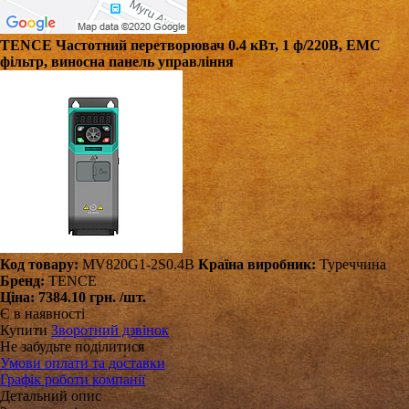
TENCE Частотний перетворювач 0.4 кВт, 1 ф/220В, EMC
фільтр, виносна панель управління
Код товару:
MV820G1-2S0.4B
Країна виробник:
Туреччина
Бренд:
TENCE
Ціна:
7384.10 грн.
/шт.
Є в наявності
Купити
Зворотний дзвінок
Не забудьте поділитися
Умови оплати та доставки
Графік роботи компанії
Детальний опис