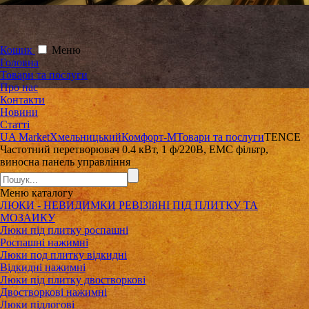
Кошик
Меню
Головна
Товари та послуги
Про нас
Контакти
Новини
Статті
UA Market
Хмельницький
Комфорт-М
Товари та послуги
TENCE
Частотний перетворювач 0.4 кВт, 1 ф/220В, EMC фільтр,
виносна панель управління
Меню
каталогу
ЛЮКИ - НЕВИДИМКИ РЕВІЗІйНІ ПІД ПЛИТКУ ТА
МОЗАИКУ
Люки під плитку роспашні
Роспашні нажимні
Люки под плитку відкидні
Відкидні нажимні
Люки під плитку двостворкові
Двостворкові нажимні
Люки підлогові