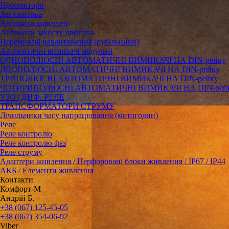
Прожектори
Автоматика
Автомати корпусні
Автомати захисту двигуна
Перемикачі навантаження (рубільники)
Автоматичні вимикачі модульні
ОДНОПОЛЮСНІ АВТОМАТИЧНІ ВИМИКАЧІ НА DIN-рейку
ДВОПОЛЮСНІ АВТОМАТИЧНІ ВИМИКАЧІ НА DIN-рейку
ТРИПОЛЮСНІ АВТОМАТИЧНІ ВИМИКАЧІ НА DIN-рейку
ЧОТИРИПОЛЮСНІ АВТОМАТИЧНІ ВИМИКАЧІ НА DIN-рей
УЗО | ДИФ. РЕЛЕ
ТРАНСФОРМАТОРИ СТРУМУ
Лічильники часу напрацювання (мотогодин)
Реле
Реле контролю
Реле контролю фаз
Реле струму
Адаптери живлення / Перфоровані блоки живлення / IP67 / IP44
АКБ / Елементи живлення
Контакти
Комфорт-М
Андрій Б.
+38 (067) 125-45-05
+38 (067) 354-06-92
Viber