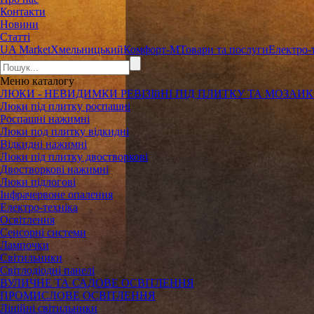
Контакти
Новини
Статті
UA Market
Хмельницький
Комфорт-М
Товари та послуги
Електро-
Меню
каталогу
ЛЮКИ - НЕВИДИМКИ РЕВІЗІйНІ ПІД ПЛИТКУ ТА МОЗАИ
Люки під плитку роспашні
Роспашні нажимні
Люки под плитку відкидні
Відкидні нажимні
Люки під плитку двостворкові
Двостворкові нажимні
Люки підлогові
Інфрачервоне опалення
Електро-техніка
Освітлення
Сенсорні системи
Лампочки
Світильники
Світлодіодні панелі
ВУЛИЧНЕ ТА САДОВЕ ОСВІТЛЕННЯ
ПРОМИСЛОВЕ ОСВІТЛЕННЯ
Лінійні світильники