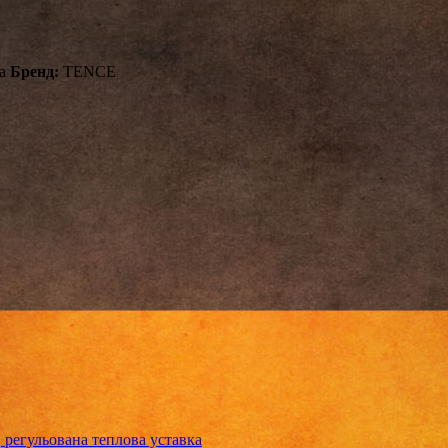
а
Бренд:
TENCE
регульована теплова уставка