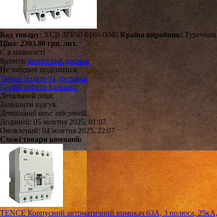
Код товару:
XCB 3FF50-0160-0040
Країна виробник:
Туреччин
Ціна:
2303.80 грн.
/шт.
Є в наявності
Купити
Зворотний дзвінок
Не забудьте поділитися
Умови оплати та доставки
Графік роботи компанії
Детальний опис
Залишити відгук
Детальний опис відсутній..
Доданий: 05 жовтня 2025, 01:07
Оновлений: 04 жовтня 2025, 22:07
Схожі товари компанії:
TENCE Корпусний автоматичний вимикач 63А, 3 полюса, 25кА, 