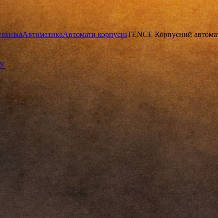
техніка
Автоматика
Автомати корпусні
TENCE Корпусний автомат
КУ