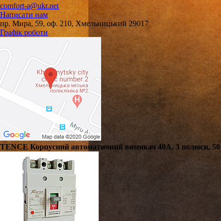
comfort-a@ukr.net
Написати нам
пр. Мира, 59, оф. 210, Хмельницький 29017
Графік роботи
TENCE Корпусний автоматичний вимикач 40А, 3 полюси, 50