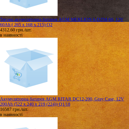
Тягова акумуляторна батарея AGM MERLION 6-DZM-60, 12V
60Ah ( 265 x 168 x 215) Q2
4312.60 грн./шт.
в наявності
Акумуляторна батарея AGM RITAR DC12-200, Gray Case, 12V
200Ah (522 х 240 х 219 (224)) Q1/18
16587 грн./шт.
в наявності