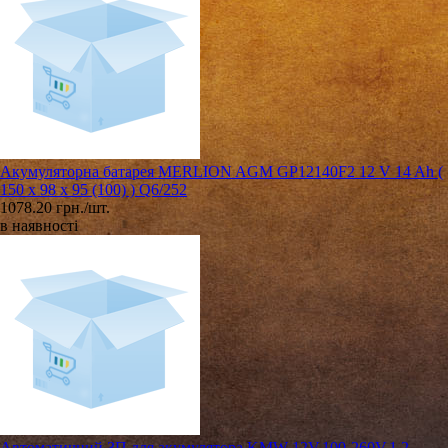
Акумуляторна батарея MERLION AGM GP12140F2 12 V 14 Ah (
150 x 98 x 95 (100) ) Q6/252
1078.20 грн./шт.
в наявності
Автоматичний ЗП для акумулятора KMW 12V,100-260V,1.2