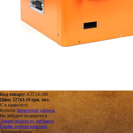
Код товару:
KIT24-280
Ціна:
22763.10 грн.
/шт.
Є в наявності
Купити
Зворотний дзвінок
Не забудьте поділитися
Умови оплати та доставки
Графік роботи компанії
Детальний опис