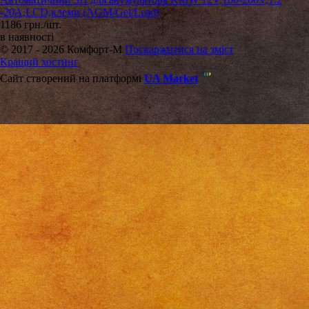
-20А,LCD,клеми (AGM/Gel/Lead)
1186 грн./шт.
в наявності
© 2017 - 2026 Комфорт-М
Поскаржитися на зміст
Кращий хостинг
Сайт створений на платформі
UA Market