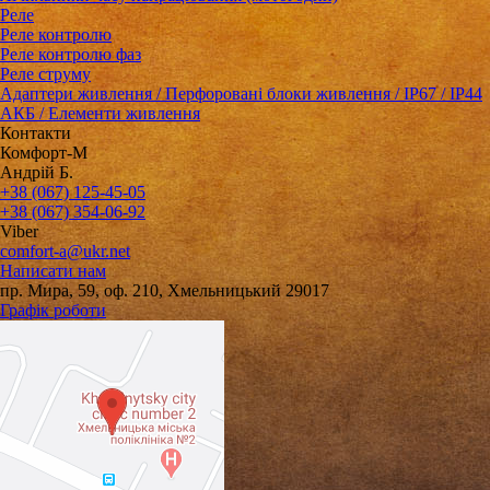
Реле
Реле контролю
Реле контролю фаз
Реле струму
Адаптери живлення / Перфоровані блоки живлення / IP67 / IP44
АКБ / Елементи живлення
Контакти
Комфорт-М
Андрій Б.
+38 (067) 125-45-05
+38 (067) 354-06-92
Viber
comfort-a@ukr.net
Написати нам
пр. Мира, 59, оф. 210, Хмельницький 29017
Графік роботи