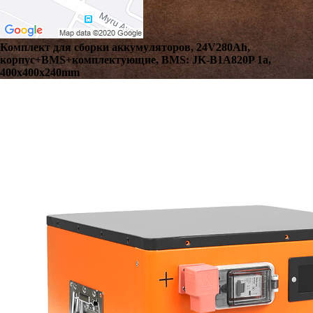
Комплект для сборки аккумуляторов, 24V280Ah,
корпус+BMS+комплектующие, BMS: JK-B1A820P 1a,
400x400x240mm