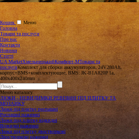
Кошик
Меню
Головна
Товари та послуги
Про нас
Контакти
Новини
Статті
UA Market
Хмельницький
Комфорт-М
Товари та
послуги
Комплект для сборки аккумуляторов, 24V280Ah,
корпус+BMS+комплектующие, BMS: JK-B1A820P 1a,
400x400x240mm
Меню
каталогу
ЛЮКИ - НЕВИДИМКИ РЕВІЗІйНІ ПІД ПЛИТКУ ТА
МОЗАИКУ
Люки під плитку роспашні
Роспашні нажимні
Люки под плитку відкидні
Відкидні нажимні
Люки під плитку двостворкові
Двостворкові нажимні