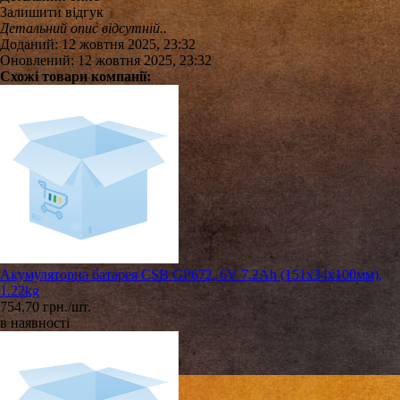
Залишити відгук
Детальний опис відсутній..
Доданий: 12 жовтня 2025, 23:32
Оновлений: 12 жовтня 2025, 23:32
Схожі товари компанії:
Акумуляторна батарея CSB GP672, 6V 7.2Ah (151х34х100мм),
1.22kg
754.70 грн./шт.
в наявності