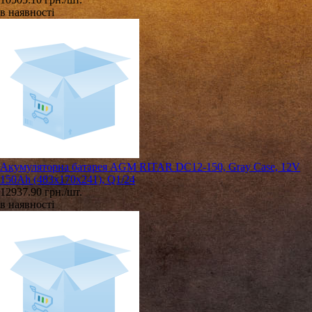
в наявності
Акумуляторна батарея AGM RITAR DC12-150, Gray Case, 12V
150Ah (483х170х241), Q1/24
12937.90 грн./шт.
в наявності