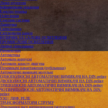
Люки підлогові
Інфрачервоне опалення
Електро-техніка
Освітлення
Сенсорні системи
Лампочки
Світильники
Світлодіодні панелі
ВУЛИЧНЕ ТА САДОВЕ ОСВІТЛЕННЯ
ПРОМИСЛОВЕ ОСВІТЛЕННЯ
Лінійні світильники
Прожектори
Автоматика
Автомати корпусні
Автомати захисту двигуна
Перемикачі навантаження (рубільники)
Автоматичні вимикачі модульні
ОДНОПОЛЮСНІ АВТОМАТИЧНІ ВИМИКАЧІ НА DIN-рейку
ДВОПОЛЮСНІ АВТОМАТИЧНІ ВИМИКАЧІ НА DIN-рейку
ТРИПОЛЮСНІ АВТОМАТИЧНІ ВИМИКАЧІ НА DIN-рейку
ЧОТИРИПОЛЮСНІ АВТОМАТИЧНІ ВИМИКАЧІ НА DIN-
рейку
УЗО | ДИФ. РЕЛЕ
ТРАНСФОРМАТОРИ СТРУМУ
Лічильники часу напрацювання (мотогодин)