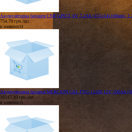
Акумуляторна батарея CSB GP672, 6V 7.2Ah (151х34х100мм), 1.
754.70 грн./шт.
в наявності
Акумуляторна батарея MERLION GEL FTG-12100 12V 100Ah (50
10247.10 грн./шт.
в наявності