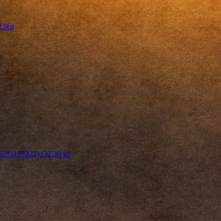
22kg
7*110*222) Q1 30 кг