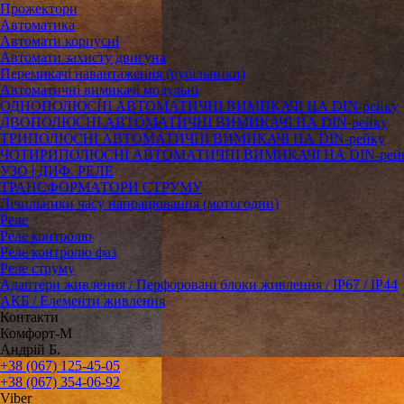
Прожектори
Автоматика
Автомати корпусні
Автомати захисту двигуна
Перемикачі навантаження (рубільники)
Автоматичні вимикачі модульні
ОДНОПОЛЮСНІ АВТОМАТИЧНІ ВИМИКАЧІ НА DIN-рейку
ДВОПОЛЮСНІ АВТОМАТИЧНІ ВИМИКАЧІ НА DIN-рейку
ТРИПОЛЮСНІ АВТОМАТИЧНІ ВИМИКАЧІ НА DIN-рейку
ЧОТИРИПОЛЮСНІ АВТОМАТИЧНІ ВИМИКАЧІ НА DIN-рей
УЗО | ДИФ. РЕЛЕ
ТРАНСФОРМАТОРИ СТРУМУ
Лічильники часу напрацювання (мотогодин)
Реле
Реле контролю
Реле контролю фаз
Реле струму
Адаптери живлення / Перфоровані блоки живлення / IP67 / IP44
АКБ / Елементи живлення
Контакти
Комфорт-М
Андрій Б.
+38 (067) 125-45-05
+38 (067) 354-06-92
Viber