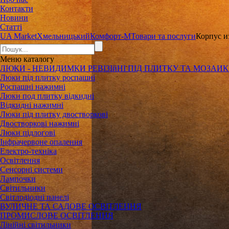
Контакти
Новини
Статті
UA Market
Хмельницький
Комфорт-М
Товари та послуги
Корпус и
Меню
каталогу
ЛЮКИ - НЕВИДИМКИ РЕВІЗІйНІ ПІД ПЛИТКУ ТА МОЗАИ
Люки під плитку роспашні
Роспашні нажимні
Люки под плитку відкидні
Відкидні нажимні
Люки під плитку двостворкові
Двостворкові нажимні
Люки підлогові
Інфрачервоне опалення
Електро-техніка
Освітлення
Сенсорні системи
Лампочки
Світильники
Світлодіодні панелі
ВУЛИЧНЕ ТА САДОВЕ ОСВІТЛЕННЯ
ПРОМИСЛОВЕ ОСВІТЛЕННЯ
Лінійні світильники