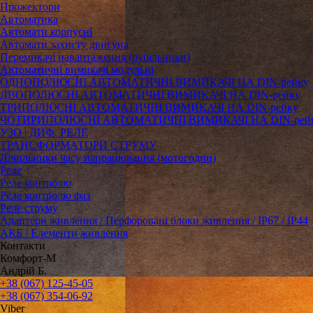
Прожектори
Автоматика
Автомати корпусні
Автомати захисту двигуна
Перемикачі навантаження (рубільники)
Автоматичні вимикачі модульні
ОДНОПОЛЮСНІ АВТОМАТИЧНІ ВИМИКАЧІ НА DIN-рейку
ДВОПОЛЮСНІ АВТОМАТИЧНІ ВИМИКАЧІ НА DIN-рейку
ТРИПОЛЮСНІ АВТОМАТИЧНІ ВИМИКАЧІ НА DIN-рейку
ЧОТИРИПОЛЮСНІ АВТОМАТИЧНІ ВИМИКАЧІ НА DIN-рей
УЗО | ДИФ. РЕЛЕ
ТРАНСФОРМАТОРИ СТРУМУ
Лічильники часу напрацювання (мотогодин)
Реле
Реле контролю
Реле контролю фаз
Реле струму
Адаптери живлення / Перфоровані блоки живлення / IP67 / IP44
АКБ / Елементи живлення
Контакти
Комфорт-М
Андрій Б.
+38 (067) 125-45-05
+38 (067) 354-06-92
Viber