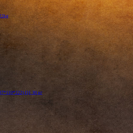
22kg
7*110*222) Q1 30 кг