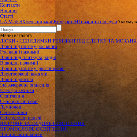
Контакти
Новини
Статті
UA Market
Хмельницький
Комфорт-М
Товари та послуги
Аккумуля
Меню
каталогу
ЛЮКИ - НЕВИДИМКИ РЕВІЗІйНІ ПІД ПЛИТКУ ТА МОЗАИ
Люки під плитку роспашні
Роспашні нажимні
Люки под плитку відкидні
Відкидні нажимні
Люки під плитку двостворкові
Двостворкові нажимні
Люки підлогові
Інфрачервоне опалення
Електро-техніка
Освітлення
Сенсорні системи
Лампочки
Світильники
Світлодіодні панелі
ВУЛИЧНЕ ТА САДОВЕ ОСВІТЛЕННЯ
ПРОМИСЛОВЕ ОСВІТЛЕННЯ
Лінійні світильники