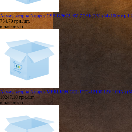
Акумуляторна батарея CSB GP672, 6V 7.2Ah (151х34х100мм), 1.
754.70 грн./шт.
в наявності
Акумуляторна батарея MERLION GEL FTG-12100 12V 100Ah (50
10247.10 грн./шт.
в наявності