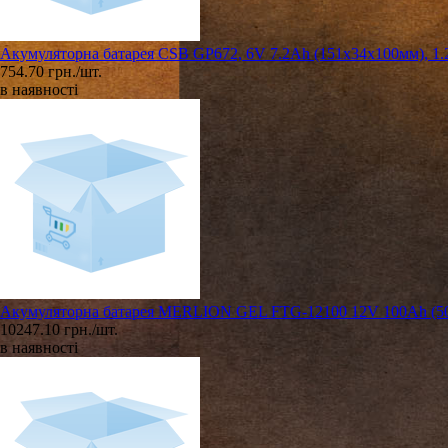
Акумуляторна батарея CSB GP672, 6V 7.2Ah (151х34х100мм), 1.
754.70 грн./шт.
в наявності
Акумуляторна батарея MERLION GEL FTG-12100 12V 100Ah (50
10247.10 грн./шт.
в наявності