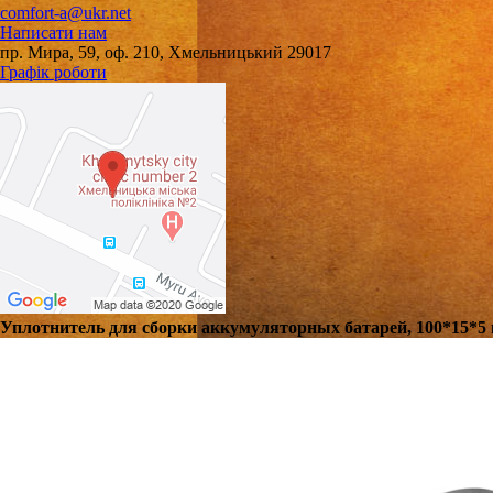
comfort-a@ukr.net
Написати нам
пр. Мира, 59, оф. 210, Хмельницький 29017
Графік роботи
Уплотнитель для сборки аккумуляторных батарей, 100*15*5