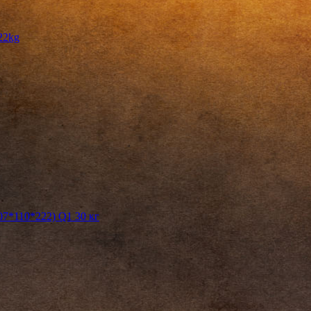
22kg
7*110*222) Q1 30 кг