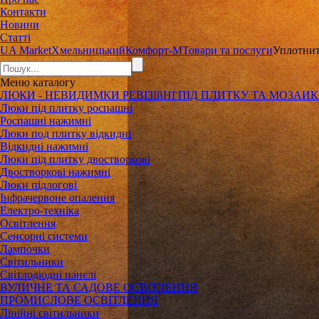
Контакти
Новини
Статті
UA Market
Хмельницький
Комфорт-М
Товари та послуги
Уплотнит
Меню
каталогу
ЛЮКИ - НЕВИДИМКИ РЕВІЗІйНІ ПІД ПЛИТКУ ТА МОЗАИ
Люки під плитку роспашні
Роспашні нажимні
Люки под плитку відкидні
Відкидні нажимні
Люки під плитку двостворкові
Двостворкові нажимні
Люки підлогові
Інфрачервоне опалення
Електро-техніка
Освітлення
Сенсорні системи
Лампочки
Світильники
Світлодіодні панелі
ВУЛИЧНЕ ТА САДОВЕ ОСВІТЛЕННЯ
ПРОМИСЛОВЕ ОСВІТЛЕННЯ
Лінійні світильники