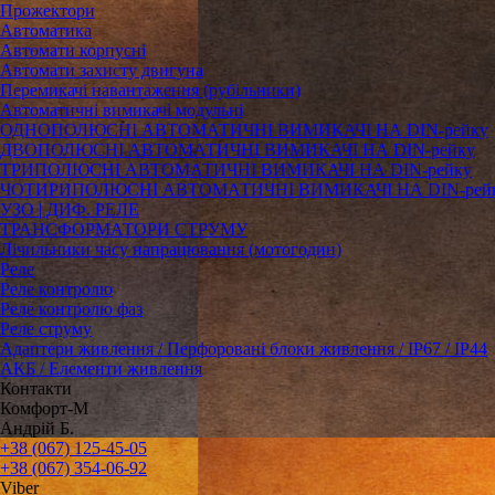
Прожектори
Автоматика
Автомати корпусні
Автомати захисту двигуна
Перемикачі навантаження (рубільники)
Автоматичні вимикачі модульні
ОДНОПОЛЮСНІ АВТОМАТИЧНІ ВИМИКАЧІ НА DIN-рейку
ДВОПОЛЮСНІ АВТОМАТИЧНІ ВИМИКАЧІ НА DIN-рейку
ТРИПОЛЮСНІ АВТОМАТИЧНІ ВИМИКАЧІ НА DIN-рейку
ЧОТИРИПОЛЮСНІ АВТОМАТИЧНІ ВИМИКАЧІ НА DIN-рей
УЗО | ДИФ. РЕЛЕ
ТРАНСФОРМАТОРИ СТРУМУ
Лічильники часу напрацювання (мотогодин)
Реле
Реле контролю
Реле контролю фаз
Реле струму
Адаптери живлення / Перфоровані блоки живлення / IP67 / IP44
АКБ / Елементи живлення
Контакти
Комфорт-М
Андрій Б.
+38 (067) 125-45-05
+38 (067) 354-06-92
Viber