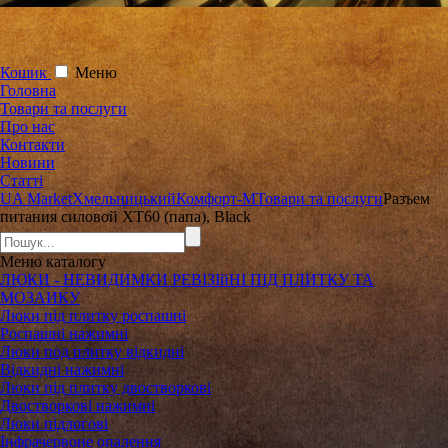
Кошик
Меню
Головна
Товари та послуги
Про нас
Контакти
Новини
Статті
UA Market
Хмельницький
Комфорт-М
Товари та послуги
Разъем
питания силовой XT60 (папа), Black
Меню
каталогу
ЛЮКИ - НЕВИДИМКИ РЕВІЗІйНІ ПІД ПЛИТКУ ТА
МОЗАИКУ
Люки під плитку роспашні
Роспашні нажимні
Люки под плитку відкидні
Відкидні нажимні
Люки під плитку двостворкові
Двостворкові нажимні
Люки підлогові
Інфрачервоне опалення