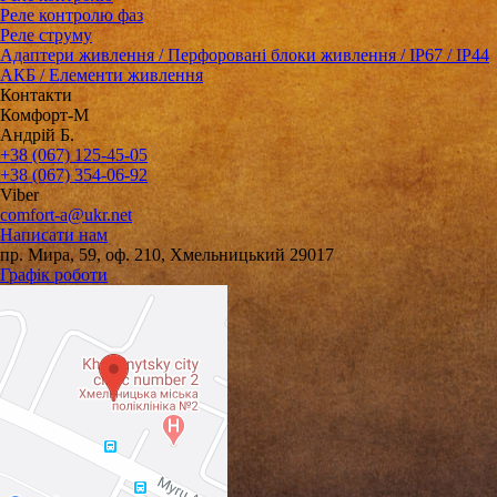
Реле контролю фаз
Реле струму
Адаптери живлення / Перфоровані блоки живлення / IP67 / IP44
АКБ / Елементи живлення
Контакти
Комфорт-М
Андрій Б.
+38 (067) 125-45-05
+38 (067) 354-06-92
Viber
comfort-a@ukr.net
Написати нам
пр. Мира, 59, оф. 210, Хмельницький 29017
Графік роботи