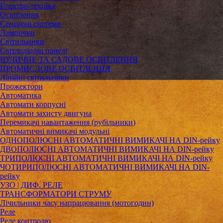
Електро-техніка
Освітлення
Сенсорні системи
Лампочки
Світильники
Світлодіодні панелі
ВУЛИЧНЕ ТА САДОВЕ ОСВІТЛЕННЯ
ПРОМИСЛОВЕ ОСВІТЛЕННЯ
Лінійні світильники
Прожектори
Автоматика
Автомати корпусні
Автомати захисту двигуна
Перемикачі навантаження (рубільники)
Автоматичні вимикачі модульні
ОДНОПОЛЮСНІ АВТОМАТИЧНІ ВИМИКАЧІ НА DIN-рейку
ДВОПОЛЮСНІ АВТОМАТИЧНІ ВИМИКАЧІ НА DIN-рейку
ТРИПОЛЮСНІ АВТОМАТИЧНІ ВИМИКАЧІ НА DIN-рейку
ЧОТИРИПОЛЮСНІ АВТОМАТИЧНІ ВИМИКАЧІ НА DIN-
рейку
УЗО | ДИФ. РЕЛЕ
ТРАНСФОРМАТОРИ СТРУМУ
Лічильники часу напрацювання (мотогодин)
Реле
Реле контролю