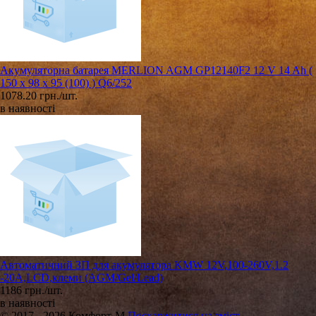
Акумуляторна батарея MERLION AGM GP12140F2 12 V 14 Ah (
150 x 98 x 95 (100) ) Q6/252
1078.20 грн./шт.
в наявності
Автоматичний ЗП для акумулятора KMW 12V,100-260V,1.2
-20А,LCD,клеми (AGM/Gel/Lead)
1186 грн./шт.
в наявності
© 2017 - 2026 Комфорт-М
Поскаржитися на зміст