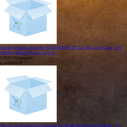
Акумуляторна батарея AGM RITAR DC12-150, Gray Case, 12V
150Ah (483х170х241), Q1/24
12937.90 грн./шт.
в наявності
Тягова акумуляторна батарея AGM MERLION 6-DZM-60, 12V