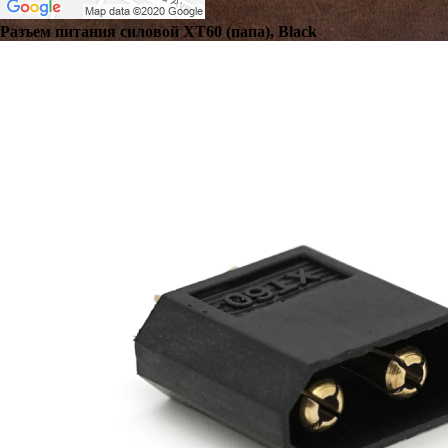
Разъем питания силовой XT60 (папа), Black