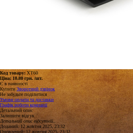
Код товару:
XT60
Ціна:
10.80 грн.
/шт.
Є в наявності
Купити
Зворотний дзвінок
Не забудьте поділитися
Умови оплати та доставки
Графік роботи компанії
Детальний опис
Залишити відгук
Детальний опис відсутній..
Доданий: 12 жовтня 2025, 23:32
Оновлений: 12 жовтня 2025, 23:32