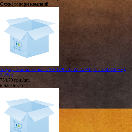
Схожі товари компанії:
Акумуляторна батарея CSB GP672, 6V 7.2Ah (151х34х100мм),
1.22kg
754.70 грн./шт.
в наявності