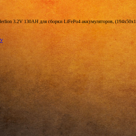
erlion 3.2V 130AH для сборки LiFePo4 аккумуляторов, (194х50х1
КУ