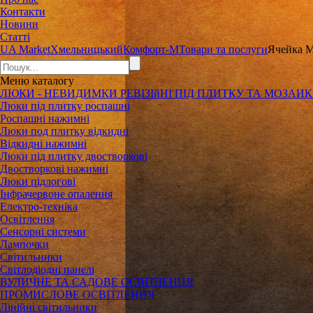
Контакти
Новини
Статті
UA Market
Хмельницький
Комфорт-М
Товари та послуги
Ячейка M
Меню
каталогу
ЛЮКИ - НЕВИДИМКИ РЕВІЗІйНІ ПІД ПЛИТКУ ТА МОЗАИ
Люки під плитку роспашні
Роспашні нажимні
Люки под плитку відкидні
Відкидні нажимні
Люки під плитку двостворкові
Двостворкові нажимні
Люки підлогові
Інфрачервоне опалення
Електро-техніка
Освітлення
Сенсорні системи
Лампочки
Світильники
Світлодіодні панелі
ВУЛИЧНЕ ТА САДОВЕ ОСВІТЛЕННЯ
ПРОМИСЛОВЕ ОСВІТЛЕННЯ
Лінійні світильники