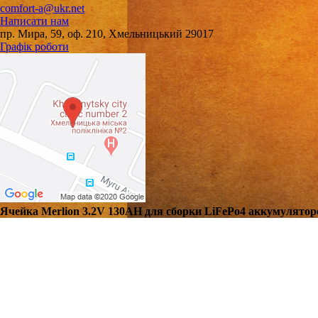
comfort-a@ukr.net
Написати нам
пр. Мира, 59, оф. 210, Хмельницький 29017
Графік роботи
Ячейка Merlion 3.2V 130AH для сборки LiFePo4 аккумуляторо