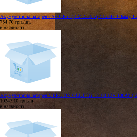
Акумуляторна батарея CSB GP672, 6V 7.2Ah (151х34х100мм), 1.
754.70 грн./шт.
в наявності
Акумуляторна батарея MERLION GEL FTG-12100 12V 100Ah (50
10247.10 грн./шт.
в наявності