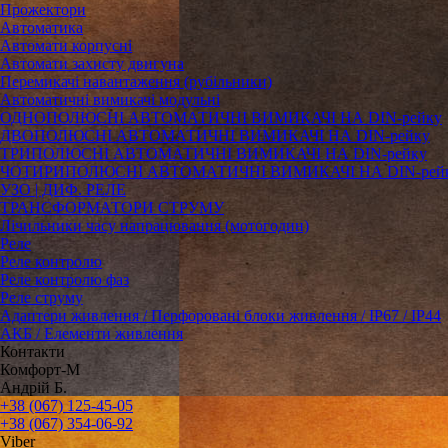
Прожектори
Автоматика
Автомати корпусні
Автомати захисту двигуна
Перемикачі навантаження (рубільники)
Автоматичні вимикачі модульні
ОДНОПОЛЮСНІ АВТОМАТИЧНІ ВИМИКАЧІ НА DIN-рейку
ДВОПОЛЮСНІ АВТОМАТИЧНІ ВИМИКАЧІ НА DIN-рейку
ТРИПОЛЮСНІ АВТОМАТИЧНІ ВИМИКАЧІ НА DIN-рейку
ЧОТИРИПОЛЮСНІ АВТОМАТИЧНІ ВИМИКАЧІ НА DIN-рей
УЗО | ДИФ. РЕЛЕ
ТРАНСФОРМАТОРИ СТРУМУ
Лічильники часу напрацювання (мотогодин)
Реле
Реле контролю
Реле контролю фаз
Реле струму
Адаптери живлення / Перфоровані блоки живлення / IP67 / IP44
АКБ / Елементи живлення
Контакти
Комфорт-М
Андрій Б.
+38 (067) 125-45-05
+38 (067) 354-06-92
Viber