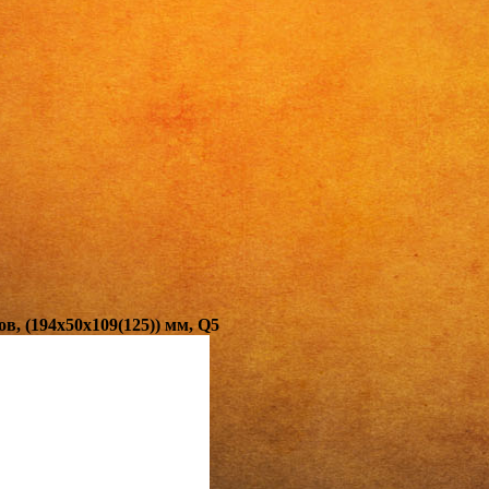
в, (194х50х109(125)) мм, Q5