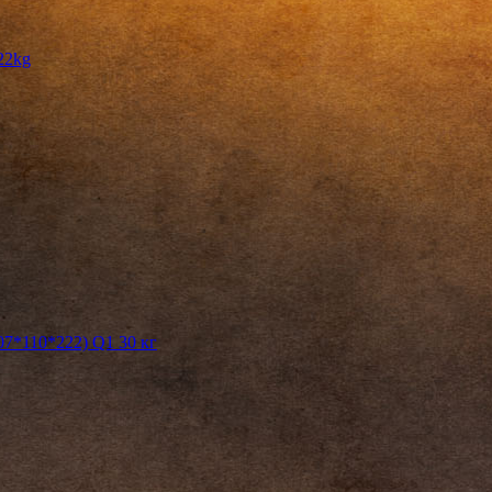
22kg
7*110*222) Q1 30 кг