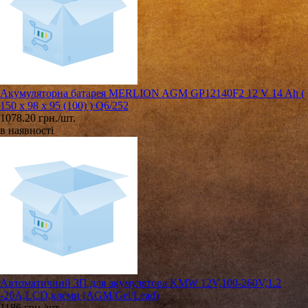
Акумуляторна батарея MERLION AGM GP12140F2 12 V 14 Ah (
150 x 98 x 95 (100) ) Q6/252
1078.20 грн./шт.
в наявності
Автоматичний ЗП для акумулятора KMW 12V,100-260V,1.2
-20А,LCD,клеми (AGM/Gel/Lead)
1186 грн./шт.