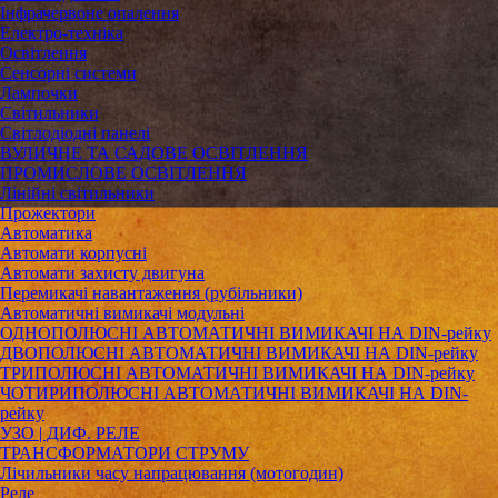
Інфрачервоне опалення
Електро-техніка
Освітлення
Сенсорні системи
Лампочки
Світильники
Світлодіодні панелі
ВУЛИЧНЕ ТА САДОВЕ ОСВІТЛЕННЯ
ПРОМИСЛОВЕ ОСВІТЛЕННЯ
Лінійні світильники
Прожектори
Автоматика
Автомати корпусні
Автомати захисту двигуна
Перемикачі навантаження (рубільники)
Автоматичні вимикачі модульні
ОДНОПОЛЮСНІ АВТОМАТИЧНІ ВИМИКАЧІ НА DIN-рейку
ДВОПОЛЮСНІ АВТОМАТИЧНІ ВИМИКАЧІ НА DIN-рейку
ТРИПОЛЮСНІ АВТОМАТИЧНІ ВИМИКАЧІ НА DIN-рейку
ЧОТИРИПОЛЮСНІ АВТОМАТИЧНІ ВИМИКАЧІ НА DIN-
рейку
УЗО | ДИФ. РЕЛЕ
ТРАНСФОРМАТОРИ СТРУМУ
Лічильники часу напрацювання (мотогодин)
Реле