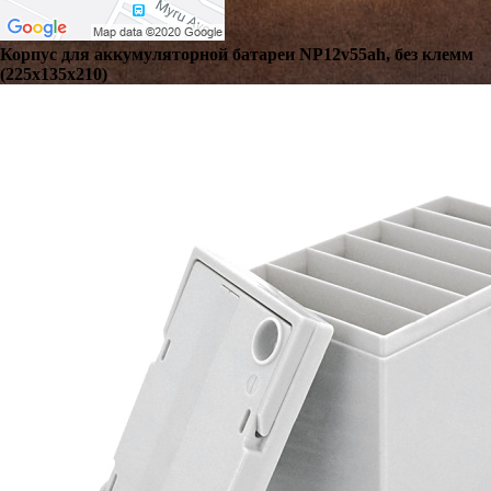
Корпус для аккумуляторной батареи NP12v55ah, без клемм
(225x135x210)