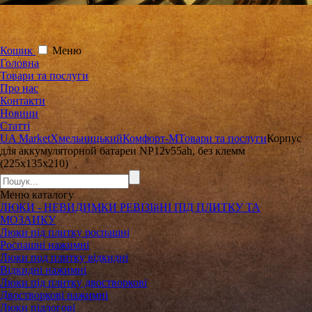
Кошик
Меню
Головна
Товари та послуги
Про нас
Контакти
Новини
Статті
UA Market
Хмельницький
Комфорт-М
Товари та послуги
Корпус
для аккумуляторной батареи NP12v55ah, без клемм
(225x135x210)
Меню
каталогу
ЛЮКИ - НЕВИДИМКИ РЕВІЗІйНІ ПІД ПЛИТКУ ТА
МОЗАИКУ
Люки під плитку роспашні
Роспашні нажимні
Люки под плитку відкидні
Відкидні нажимні
Люки під плитку двостворкові
Двостворкові нажимні
Люки підлогові