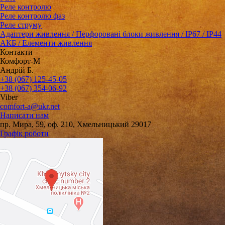
Реле контролю
Реле контролю фаз
Реле струму
Адаптери живлення / Перфоровані блоки живлення / IP67 / IP44
АКБ / Елементи живлення
Контакти
Комфорт-М
Андрій Б.
+38 (067) 125-45-05
+38 (067) 354-06-92
Viber
comfort-a@ukr.net
Написати нам
пр. Мира, 59, оф. 210, Хмельницький 29017
Графік роботи