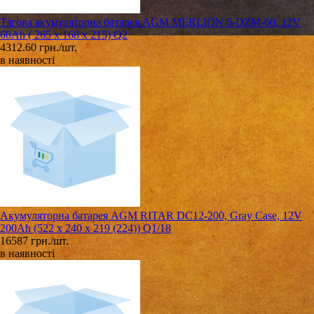
Тягова акумуляторна батарея AGM MERLION 6-DZM-60, 12V
60Ah ( 265 x 168 x 215) Q2
4312.60 грн./шт.
в наявності
Акумуляторна батарея AGM RITAR DC12-200, Gray Case, 12V
200Ah (522 х 240 х 219 (224)) Q1/18
16587 грн./шт.
в наявності