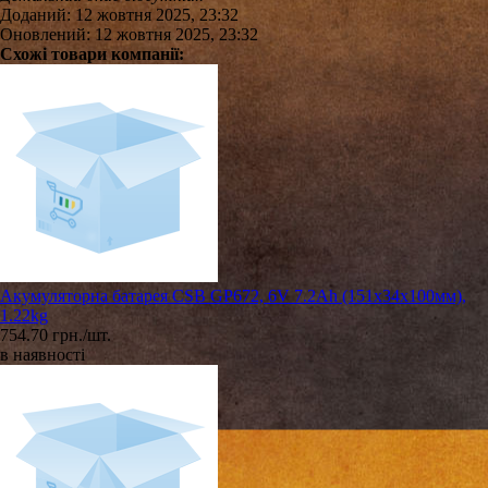
Доданий: 12 жовтня 2025, 23:32
Оновлений: 12 жовтня 2025, 23:32
Схожі товари компанії:
Акумуляторна батарея CSB GP672, 6V 7.2Ah (151х34х100мм),
1.22kg
754.70 грн./шт.
в наявності