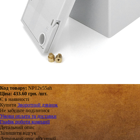
Код товару:
NP12v55ah
Ціна:
433.60 грн.
/шт.
Є в наявності
Купити
Зворотний дзвінок
Не забудьте поділитися
Умови оплати та доставки
Графік роботи компанії
Детальний опис
Залишити відгук
Детальний опис відсутній..