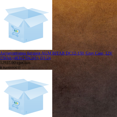
Акумуляторна батарея AGM RITAR DC12-150, Gray Case, 12V
150Ah (483х170х241), Q1/24
12937.90 грн./шт.
в наявності