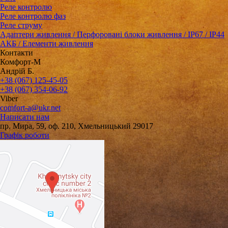
Реле контролю
Реле контролю фаз
Реле струму
Адаптери живлення / Перфоровані блоки живлення / IP67 / IP44
АКБ / Елементи живлення
Контакти
Комфорт-М
Андрій Б.
+38 (067) 125-45-05
+38 (067) 354-06-92
Viber
comfort-a@ukr.net
Написати нам
пр. Мира, 59, оф. 210, Хмельницький 29017
Графік роботи