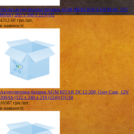
Тягова акумуляторна батарея AGM MERLION 6-DZM-60, 12V
60Ah ( 265 x 168 x 215) Q2
4312.60 грн./шт.
в наявності
Акумуляторна батарея AGM RITAR DC12-200, Gray Case, 12V
200Ah (522 х 240 х 219 (224)) Q1/18
16587 грн./шт.
в наявності