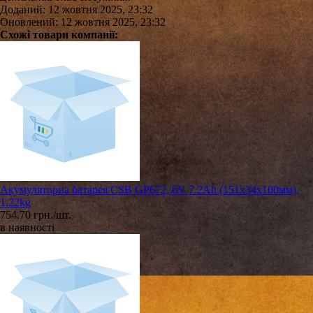
Доданий: 12 жовтня 2025, 23:32
Оновлений: 12 жовтня 2025, 23:32
Схожі товари компанії:
Акумуляторна батарея CSB GP672, 6V 7.2Ah (151х34х100мм),
1.22kg
754.70 грн./шт.
в наявності