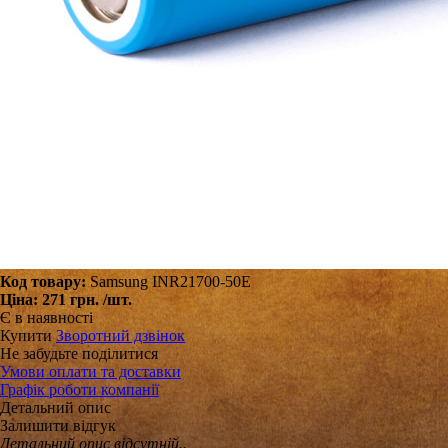
Код товару:
Samsung INR21700-50E
Ціна:
271 грн.
/шт.
Є в наявності
Купити
Зворотний дзвінок
Не забудьте поділитися
Умови оплати та доставки
Графік роботи компанії
Детальний опис
Залишити відгук
Детальний опис відсутній..