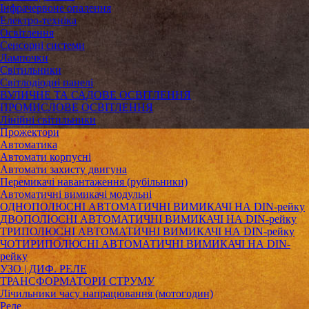
Інфрачервоне опалення
Електро-техніка
Освітлення
Сенсорні системи
Лампочки
Світильники
Світлодіодні панелі
ВУЛИЧНЕ ТА САДОВЕ ОСВІТЛЕННЯ
ПРОМИСЛОВЕ ОСВІТЛЕННЯ
Лінійні світильники
Прожектори
Автоматика
Автомати корпусні
Автомати захисту двигуна
Перемикачі навантаження (рубільники)
Автоматичні вимикачі модульні
ОДНОПОЛЮСНІ АВТОМАТИЧНІ ВИМИКАЧІ НА DIN-рейку
ДВОПОЛЮСНІ АВТОМАТИЧНІ ВИМИКАЧІ НА DIN-рейку
ТРИПОЛЮСНІ АВТОМАТИЧНІ ВИМИКАЧІ НА DIN-рейку
ЧОТИРИПОЛЮСНІ АВТОМАТИЧНІ ВИМИКАЧІ НА DIN-
рейку
УЗО | ДИФ. РЕЛЕ
ТРАНСФОРМАТОРИ СТРУМУ
Лічильники часу напрацювання (мотогодин)
Реле