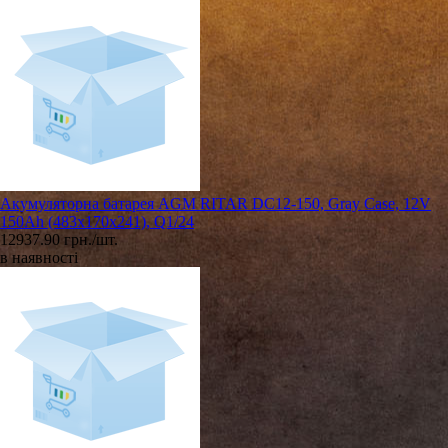
Акумуляторна батарея AGM RITAR DC12-150, Gray Case, 12V
150Ah (483х170х241), Q1/24
12937.90 грн./шт.
в наявності