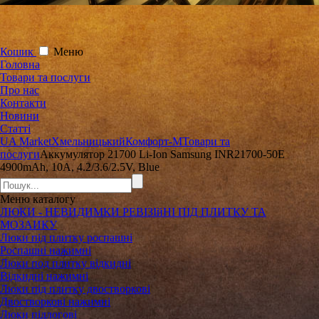
Кошик
Меню
Головна
Товари та послуги
Про нас
Контакти
Новини
Статті
UA Market
Хмельницький
Комфорт-М
Товари та
послуги
Аккумулятор 21700 Li-Ion Samsung INR21700-50E
4900mAh, 10A, 4.2/3.6/2.5V, Blue
Меню
каталогу
ЛЮКИ - НЕВИДИМКИ РЕВІЗІйНІ ПІД ПЛИТКУ ТА
МОЗАИКУ
Люки під плитку роспашні
Роспашні нажимні
Люки под плитку відкидні
Відкидні нажимні
Люки під плитку двостворкові
Двостворкові нажимні
Люки підлогові