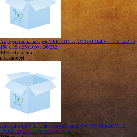
Акумуляторна батарея MERLION AGM GP12140F2 12 V 14 Ah (
150 x 98 x 95 (100) ) Q6/252
1078.20 грн./шт.
в наявності
Автоматичний ЗП для акумулятора KMW 12V,100-260V,1.2
-20А,LCD,клеми (AGM/Gel/Lead)
1186 грн./шт.