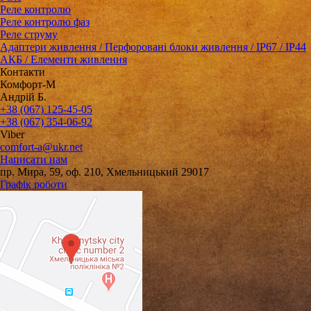
Реле контролю
Реле контролю фаз
Реле струму
Адаптери живлення / Перфоровані блоки живлення / IP67 / IP44
АКБ / Елементи живлення
Контакти
Комфорт-М
Андрій Б.
+38 (067) 125-45-05
+38 (067) 354-06-92
Viber
comfort-a@ukr.net
Написати нам
пр. Мира, 59, оф. 210, Хмельницький 29017
Графік роботи