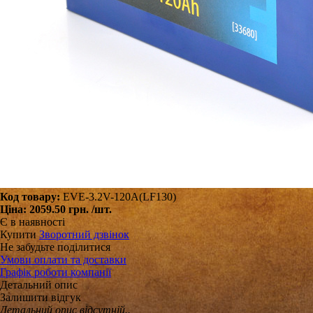
Код товару:
EVE-3.2V-120A(LF130)
Ціна:
2059.50 грн.
/шт.
Є в наявності
Купити
Зворотний дзвінок
Не забудьте поділитися
Умови оплати та доставки
Графік роботи компанії
Детальний опис
Залишити відгук
Детальний опис відсутній..