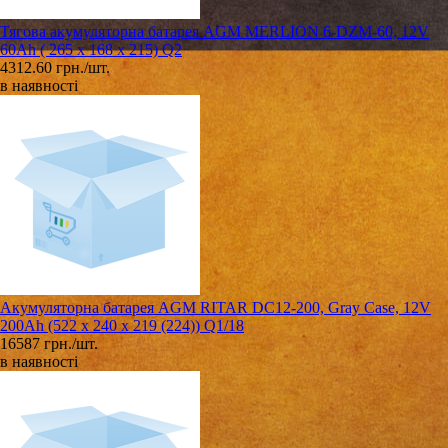
Тягова акумуляторна батарея AGM MERLION 6-DZM-60, 12V
60Ah ( 265 x 168 x 215) Q2
4312.60 грн./шт.
в наявності
Акумуляторна батарея AGM RITAR DC12-200, Gray Case, 12V
200Ah (522 х 240 х 219 (224)) Q1/18
16587 грн./шт.
в наявності