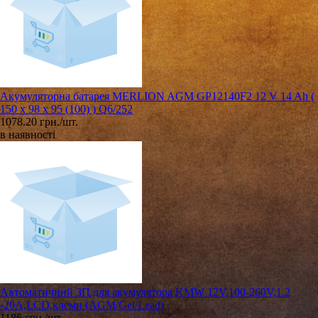
Акумуляторна батарея MERLION AGM GP12140F2 12 V 14 Ah (
150 x 98 x 95 (100) ) Q6/252
1078.20 грн./шт.
в наявності
Автоматичний ЗП для акумулятора KMW 12V,100-260V,1.2
-20А,LCD,клеми (AGM/Gel/Lead)
1186 грн./шт.