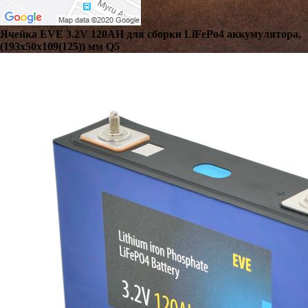
Ячейка EVE 3.2V 120AH для сборки LiFePo4 аккумулятора,
(193х50х109(125)) мм Q5