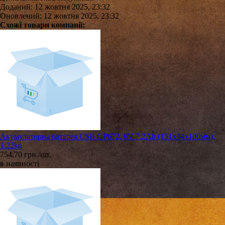
Доданий: 12 жовтня 2025, 23:32
Оновлений: 12 жовтня 2025, 23:32
Схожі товари компанії:
Акумуляторна батарея CSB GP672, 6V 7.2Ah (151х34х100мм),
1.22kg
754.70 грн./шт.
в наявності