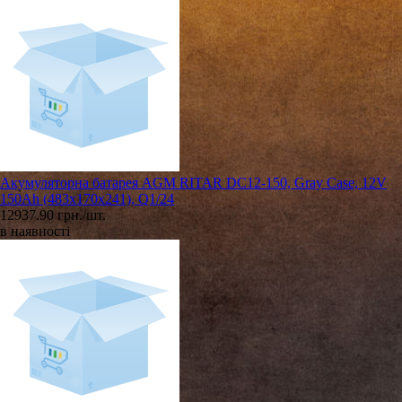
Акумуляторна батарея AGM RITAR DC12-150, Gray Case, 12V
150Ah (483х170х241), Q1/24
12937.90 грн./шт.
в наявності