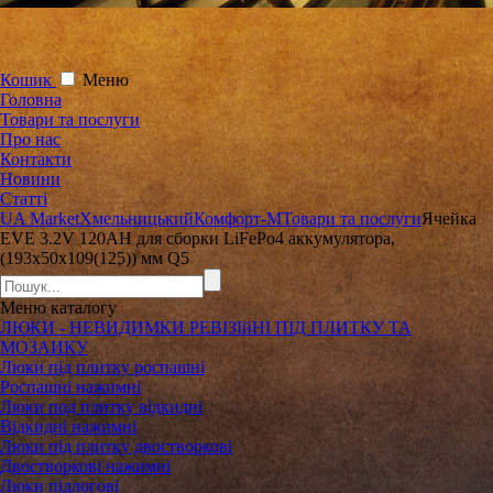
Кошик
Меню
Головна
Товари та послуги
Про нас
Контакти
Новини
Статті
UA Market
Хмельницький
Комфорт-М
Товари та послуги
Ячейка
EVE 3.2V 120AH для сборки LiFePo4 аккумулятора,
(193х50х109(125)) мм Q5
Меню
каталогу
ЛЮКИ - НЕВИДИМКИ РЕВІЗІйНІ ПІД ПЛИТКУ ТА
МОЗАИКУ
Люки під плитку роспашні
Роспашні нажимні
Люки под плитку відкидні
Відкидні нажимні
Люки під плитку двостворкові
Двостворкові нажимні
Люки підлогові