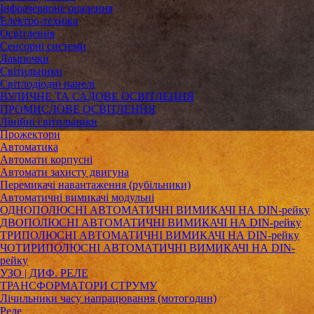
Інфрачервоне опалення
Електро-техніка
Освітлення
Сенсорні системи
Лампочки
Світильники
Світлодіодні панелі
ВУЛИЧНЕ ТА САДОВЕ ОСВІТЛЕННЯ
ПРОМИСЛОВЕ ОСВІТЛЕННЯ
Лінійні світильники
Прожектори
Автоматика
Автомати корпусні
Автомати захисту двигуна
Перемикачі навантаження (рубільники)
Автоматичні вимикачі модульні
ОДНОПОЛЮСНІ АВТОМАТИЧНІ ВИМИКАЧІ НА DIN-рейку
ДВОПОЛЮСНІ АВТОМАТИЧНІ ВИМИКАЧІ НА DIN-рейку
ТРИПОЛЮСНІ АВТОМАТИЧНІ ВИМИКАЧІ НА DIN-рейку
ЧОТИРИПОЛЮСНІ АВТОМАТИЧНІ ВИМИКАЧІ НА DIN-
рейку
УЗО | ДИФ. РЕЛЕ
ТРАНСФОРМАТОРИ СТРУМУ
Лічильники часу напрацювання (мотогодин)
Реле